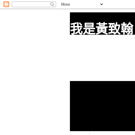
我是黃致翰