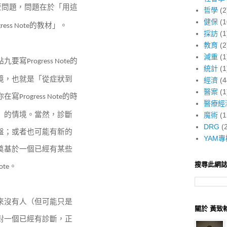
麼問題，問題在於「用這
哲學
(2
健保
(1
的教材」。
ress Note
採訪
(1
教育
(2
減重
(1
點九要寫
的
Progress Note
統計
(1
境，也就是「從症狀到
經濟
(4
醫案
(1
你在寫
的時
Progress Note
醫療經
」的情境。當然，診斷
魔術
(1
DRG
(
盤；或者也可能有新的
YAM專
奠基於一個已經有某些
搜尋此網
。
ote
來沒有人（但可能只是
關於 黃致
對一個已經有診斷，正