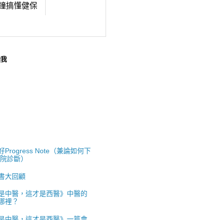
鐘搞懂健保
蹤我
Progress Note（兼論如何下
出院診斷）
書大回顧
是中醫，這才是西醫》中醫的
哪裡？
是中醫，這才是西醫》一篇會