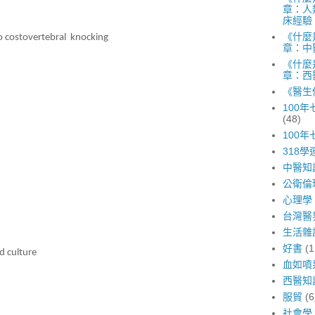
章：人
床經驗
《什麼
 costovertebral
knocking
章：中
《什麼
章：西
《醫生
100
(48)
100
318學
中醫知
公衛倫
心理學
台灣醫
生活雜
好書
(1
d culture
血如噴
西醫知
服貿
(6
社會學