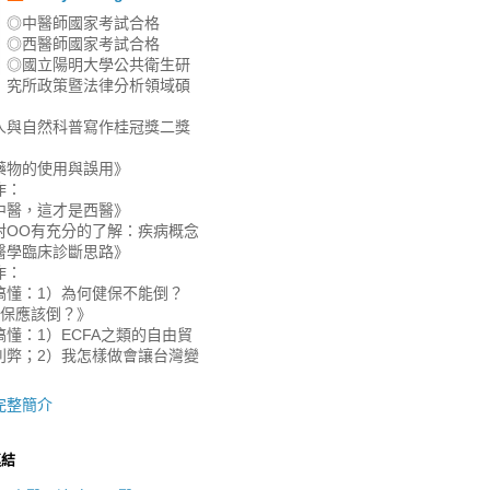
◎中醫師國家考試合格
◎西醫師國家考試合格
◎國立陽明大學公共衛生研
究所政策暨法律分析領域碩
人與自然科普寫作桂冠獎二獎
藥物的使用與誤用》
作：
中醫，這才是西醫》
對OO有充分的了解：疾病概念
醫學臨床診斷思路》
作：
搞懂：1）為何健保不能倒？
健保應該倒？》
懂：1）ECFA之類的自由貿
利弊；2）我怎樣做會讓台灣變
》
完整簡介
連結