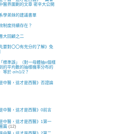
中醫界圍剿的文章 密辛大公開
系學弟妹的建議書單
效制度持續存在？
書大回顧之二
先要對〇〇有充分的了解》免
】
「標準誤」（對一母體抽n個樣
到的平均數的抽樣機率分布的
等於 σ/n1/2？
是中醫，這才是西醫》否證論
是中醫，這才是西醫》0前言
是中醫，這才是西醫》1第一
醫篇
(12)
是中醫，這才是西醫》2第二