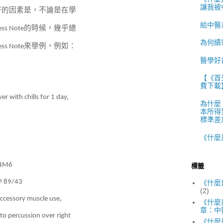
讓我被
好的因素是，不論是在學
給中醫
的時候，幾乎總
ess Note
為何績
來舉例，例如：
ess Note
醫學好
【《首
費下載
r with chills for 1 day,
為什麼
本所得
標準差）
《什麼
V4M6
標籤
BP 89/43
《什麼
(2)
accessory muscle use,
《什麼
章：中
 to percussion over right
《什麼