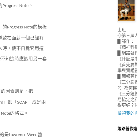
的
。
Progress Note
」的
的模板
Progress Note
士班
◎第三屆
導致在面對一個已經有
█ 譯作：
《精神科
人時，便不自覺套用這
█ 網路著
殊不知這時應該用另一套
《什麼是
《首先要
。
學與實證
█ 簡報著
《三分鐘
2）為何
好的因素則是，把
《三分鐘搞
易協定之
」跟「
」成是兩
rd
SOAP
得更好？
的格式。
檢視我的
s Note
網路著作
的是
醫
Lawrence Weed