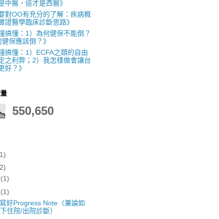
是中醫，這才是西醫》
要對OO有充分的了解：疾病概
實證醫學臨床診斷思路》
鐘搞懂：1）為何健保不能倒？
何健保應該倒？》
鐘搞懂：1）ECFA之類的自由
定之利弊；2）我怎樣做會讓台
更好？》
覽量
550,650
1)
2)
月
(1)
月
(1)
好Progress Note（兼論如
下住院/出院診斷）