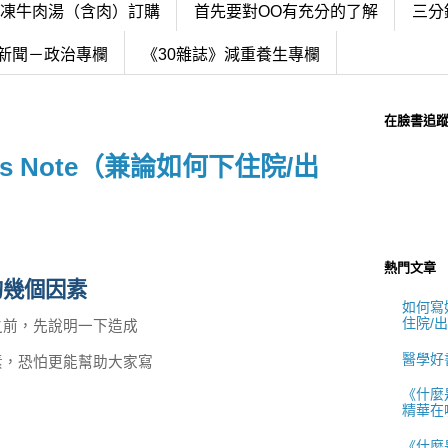
冷凍牛肉湯（含肉）訂購
首先要對OO有充分的了解
三分
新聞－政治專欄
《30雜誌》減重養生專欄
在臉書追
ss Note（兼論如何下住院/出
熱門文章
的幾個因素
如何寫好
住院/
之前，先說明一下造成
醫學好
素，恐怕更能幫助大家寫
《什麼
精華在
《什麼