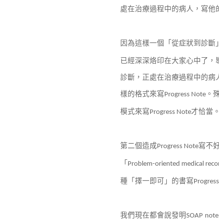
處在治療過程中的病人，寫他
因為這樣一個「從症狀到診斷
已經深深烙印在大家心中了，
診斷，正處在治療過程中的病
樣的格式來寫
。
Progress Note
模式來寫
才恰當
Progress Note
第二個造成
寫不
Progress Note
「
Problem-oriented medical reco
種「擇一即可」的書寫
Progres
我們現在都會說發明
SOAP
note