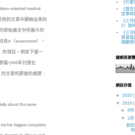
《什麼
《首先
blem-oriented medical
念學與
從他的文章中歸納出來的
《三分
2）為
的原始論文中所展示的
《三分
貿易協
沒有
（
），
A
assessment
灣變得
）的項目。例如下面一
總網頁瀏
那篇
1968
年刊登在
）的文章所節錄的病歷：
網誌存檔
►
2020
(
▼
2019
(
ially about the same
►
8
▼
2
如何寫
 be her biggest complaint.
何