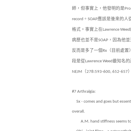
師，但事實上，他發明的是
Pro
。
應該是後來的人
record
SOAP
格式。事實上在
Lawrence Weed
病歷也並不是
，因為他並
SOAP
反而是多了一個
（目前處置
Rx
段是從
最知名的
Lawrence Weed
（
NEJM
278:593-600, 652-657
#7 Arthralgia:
Sx - comes and goes but essent
overall.
A.M. hand stiffness seems to