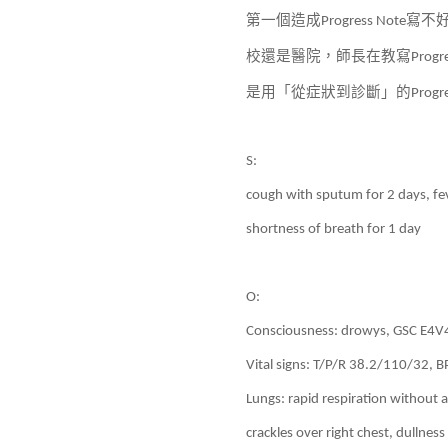
第一個造成
寫不
Progress Note
校還是醫院，師長在教寫
Progr
是用「從症狀到診斷」的
Progr
S:
cough with sputum for 2 days, feve
shortness of breath for 1 day
O:
Consciousness: drowys, GSC E4
Vital signs: T/P/R 38.2/110/32, 
Lungs: rapid respiration without 
crackles over right chest, dullness