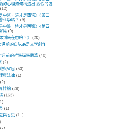
類的心理如何構造出 虛假的臨
(12)
是中醫，這才是西醫》3第三
醫科學嗎？
(9)
是中醫，這才是西醫》4第四
醫篇
(9)
你到底在想啥？》
(20)
年七月前的自以為是文學創作
年七月前的哲學禪學隨筆
(40)
運
(2)
識與省思
(53)
理與法律
(1)
(2)
界悖論
(29)
談
(163)
1)
泉
(1)
識與省思
(11)
)
(7)