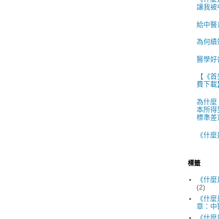
讓我被
給中醫
為何績
醫學好
【《首
費下載
為什麼
本所得
標準差）
《什麼
標籤
《什麼
(2)
《什麼
章：中
《什麼