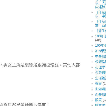
章：人
床經驗
《什麼
章：中
《什麼
章：西
《醫生
100
(48)
100
318學
中醫知
公衛倫
，男女主角是裘德洛跟諾拉瓊絲，其他人都
心理學
台灣醫
生活雜
好書
(1
血如噴
西醫知
服貿
(6
編劇居然是勞倫斯卜洛克！
社會學