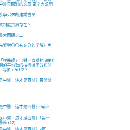
中醫界圍剿的文章 密辛大公開
系學弟妹的建議書單
效制度持續存在？
書大回顧之二
先要對〇〇有充分的了解》免
】
「標準誤」（對一母體抽n個樣
到的平均數的抽樣機率分布的
等於 σ/n1/2？
是中醫，這才是西醫》否證論
是中醫，這才是西醫》0前言
是中醫，這才是西醫》1第一
醫篇
(12)
是中醫，這才是西醫》2第二