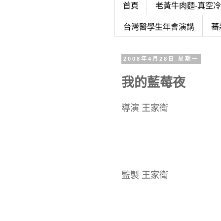
首頁
老黃牛肉麵-真空
台灣醫學生年會演講
蕃
2008年4月28日 星期一
我的藍莓夜
導演 王家衛
監製 王家衛