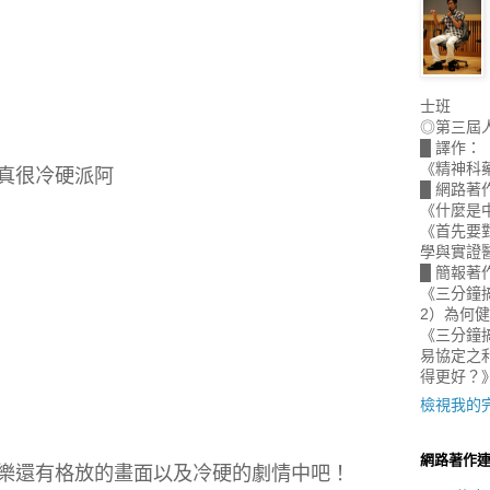
士班
◎第三屆
█ 譯作：
《精神科
真很冷硬派阿
█ 網路著
《什麼是
《首先要
學與實證
█ 簡報著
《三分鐘
2）為何
《三分鐘搞
易協定之
得更好？
檢視我的
網路著作
樂還有格放的畫面以及冷硬的劇情中吧！