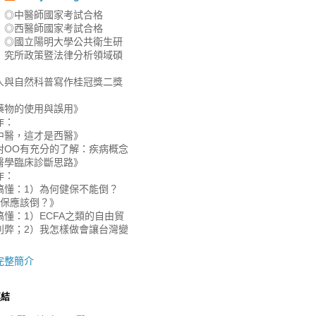
◎中醫師國家考試合格
◎西醫師國家考試合格
◎國立陽明大學公共衛生研
究所政策暨法律分析領域碩
人與自然科普寫作桂冠獎二獎
藥物的使用與誤用》
作：
中醫，這才是西醫》
對OO有充分的了解：疾病概念
醫學臨床診斷思路》
作：
搞懂：1）為何健保不能倒？
健保應該倒？》
懂：1）ECFA之類的自由貿
利弊；2）我怎樣做會讓台灣變
》
完整簡介
連結