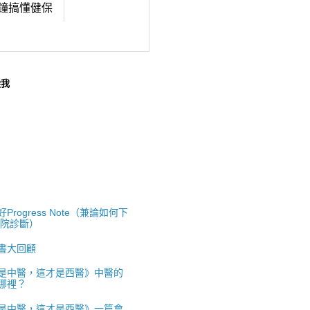
鐘搞懂健保
蹤我
Progress Note（兼論如何下
出院診斷）
書大回顧
是中醫，這才是西醫》中醫的
哪裡？
是中醫，這才是西醫》一篇會