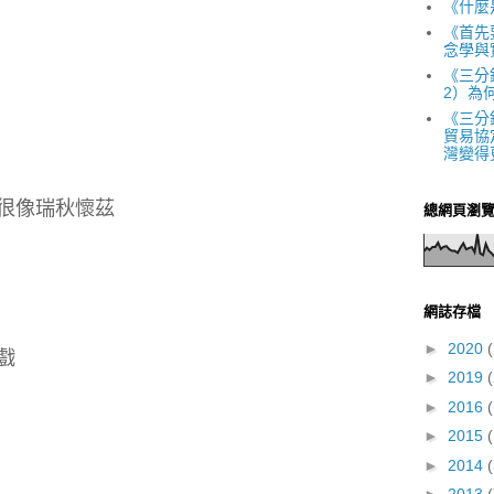
《什麼
《首先
念學與
《三分
2）為
《三分
貿易協
灣變得
很像瑞秋懷茲
總網頁瀏
網誌存檔
►
2020
(
戲
►
2019
(
►
2016
(
►
2015
(
►
2014