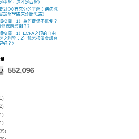
是中醫，這才是西醫》
要對OO有充分的了解：疾病概
實證醫學臨床診斷思路》
鐘搞懂：1）為何健保不能倒？
何健保應該倒？》
鐘搞懂：1）ECFA之類的自由
定之利弊；2）我怎樣做會讓台
更好？》
覽量
552,096
1)
2)
1)
1)
(35)