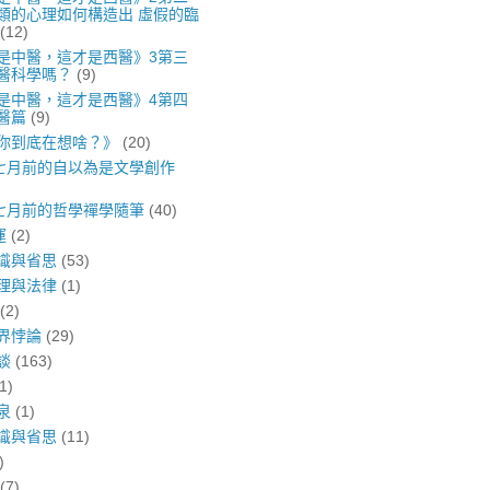
類的心理如何構造出 虛假的臨
(12)
是中醫，這才是西醫》3第三
醫科學嗎？
(9)
是中醫，這才是西醫》4第四
醫篇
(9)
你到底在想啥？》
(20)
年七月前的自以為是文學創作
年七月前的哲學禪學隨筆
(40)
運
(2)
識與省思
(53)
理與法律
(1)
(2)
界悖論
(29)
談
(163)
1)
泉
(1)
識與省思
(11)
)
(7)