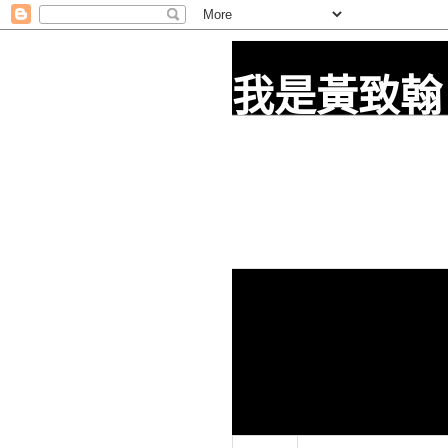
我是黃致翰