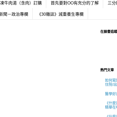
冷凍牛肉湯（含肉）訂購
首先要對OO有充分的了解
三分
新聞－政治專欄
《30雜誌》減重養生專欄
在臉書追
熱門文章
如何寫好
住院/
醫學好
《什麼
精華在
《什麼