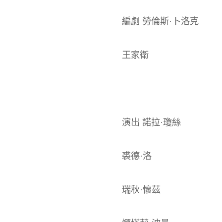
編劇 勞倫斯·卜洛克
王家衛
演出 諾拉·瓊絲
裘德·洛
瑞秋·懷茲