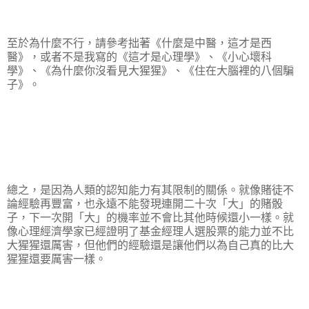
至於為什麼不行，請參考拙著《什麼是中醫，這才是西
醫》，或者不是我寫的《這才是心理學》、《小心壞科
學》、《為什麼你沒看見大猩猩》、《住在大腦裡的八個騙
子》。
總之，是因為人類的認知能力有其限制的關係。就像賭徒不
論經驗再豐富，也永遠不能發現連開二十次「大」的賭骰
子，下一次開「大」的機率並不會比其他時候還小一樣。就
像心理經濟學家已經證明了基金經理人選股票的能力並不比
大猩猩還厲害，但他們的經驗還是讓他們以為自己真的比大
猩猩還要厲害一樣。