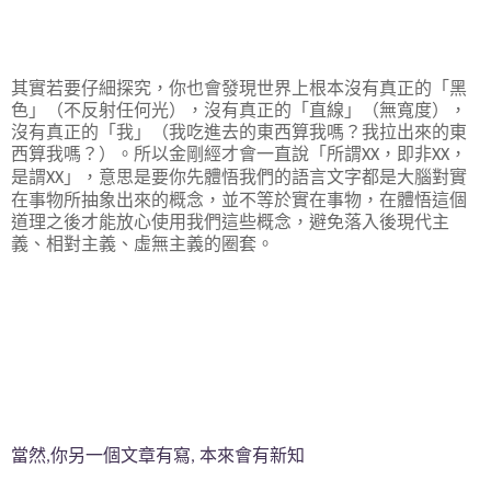
其實若要仔細探究，你也會發現世界上根本沒有真正的「黑
色」（不反射任何光），沒有真正的「直線」（無寬度），
沒有真正的「我」（我吃進去的東西算我嗎？我拉出來的東
西算我嗎？）。所以金剛經才會一直說「所謂
，即非
，
XX
XX
是謂
」，意思是要你先體悟我們的語言文字都是大腦對實
XX
在事物所抽象出來的概念，並不等於實在事物，在體悟這個
道理之後才能放心使用我們這些概念，避免落入後現代主
義、相對主義、虛無主義的圈套。
當然
你另一個文章有寫
本來會有新知
,
,