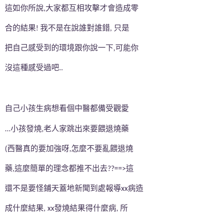
這如你所說
大家都互相攻擊才會造成零
,
合的結果
我不是在說誰對誰錯
只是
!
,
把自己感受到的環境跟你說一下
可能你
,
沒這種感受過吧
..
自己小孩生病想看個中醫都備受觀愛
小孩發燒
老人家跳出來要餵退燒藥
...
,
西醫真的要加強呀
怎麼不要亂餵退燒
(
,
藥
這麼簡單的理念都推不出去
這
,
??==>
還不是要怪鋪天蓋地新聞到處報導
病造
xx
成什麼結果
發燒結果得什麼病
所
, xx
,