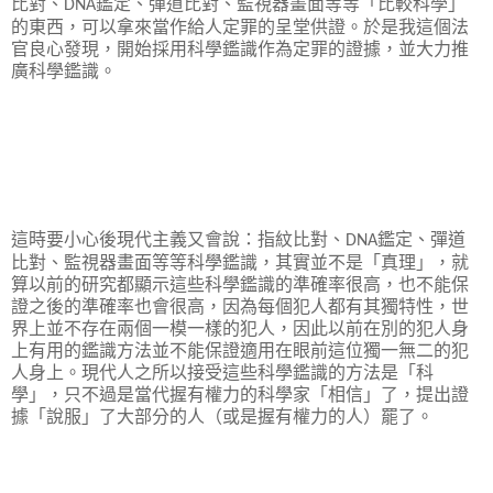
比對、
鑑定、彈道比對、監視器畫面等等「比較科學」
DNA
的東西，可以拿來當作給人定罪的呈堂供證。於是我這個法
官良心發現，開始採用科學鑑識作為定罪的證據，並大力推
廣科學鑑識。
這時要小心後現代主義又會說：指紋比對、
鑑定、彈道
DNA
比對、監視器畫面等等科學鑑識，其實並不是「真理」，就
算以前的研究都顯示這些科學鑑識的準確率很高，也不能保
證之後的準確率也會很高，因為每個犯人都有其獨特性，世
界上並不存在兩個一模一樣的犯人，因此以前在別的犯人身
上有用的鑑識方法並不能保證適用在眼前這位獨一無二的犯
人身上。現代人之所以接受這些科學鑑識的方法是「科
學」，只不過是當代握有權力的科學家「相信」了，提出證
據「說服」了大部分的人（或是握有權力的人）罷了。