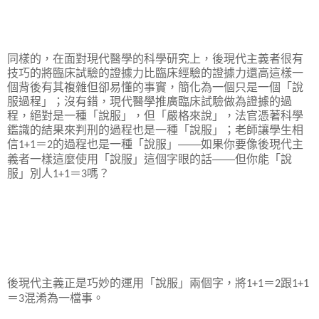
同樣的，在面對現代醫學的科學研究上，後現代主義者很有
技巧的將臨床試驗的證據力比臨床經驗的證據力還高這樣一
個背後有其複雜但卻易懂的事實，簡化為一個只是一個「說
服過程」；沒有錯，現代醫學推廣臨床試驗做為證據的過
程，絕對是一種「說服」，但「嚴格來說」，法官憑著科學
鑑識的結果來判刑的過程也是一種「說服」；老師讓學生相
信
＝
的過程也是一種「說服」——如果你要像後現代主
1+1
2
義者一樣這麼使用「說服」這個字眼的話——但你能「說
服」別人
＝
嗎？
1+1
3
後現代主義正是巧妙的運用「說服」兩個字，將
＝
跟
1+1
2
1+1
＝
混淆為一檔事。
3