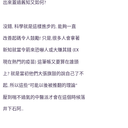
出來蓋過舊知又如何
?
沒錯
科學就是這樣進步的
能夠一直
,
,
改善起碼令人鼓勵
只是
很多人會拿著
!
,
新知就當令箭來恐嚇人或大賺其錢
(EX
現在熱門的疫苗
這筆帳又要算在誰頭
)
上
就是當初他們大張旗鼓的說自己了不
?
起
所以這些
可能以後被推翻的理論
,
"
"
壓到喘不過氣的中醫派才會在這個時候落
井下石阿
..