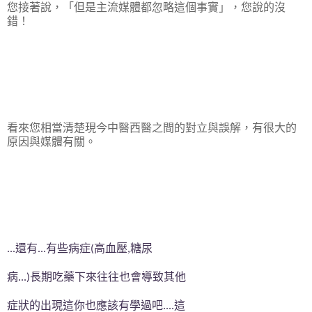
您接著說，「但是主流媒體都忽略這個事實」，您說的沒
錯！
看來您相當清楚現今中醫西醫之間的對立與誤解，有很大的
原因與媒體有關。
還有
有些病症
高血壓
糖尿
...
...
(
,
病
長期吃藥下來往往也會導致其他
...)
症狀的出現這你也應該有學過吧
這
....