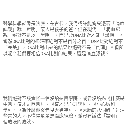
醫學科學就像是法庭，在古代，我們或許能夠只憑著「滴血
認親」就「證明」某人是孩子的爸。但在現代，「滴血認
親」絕對不足以「證明」，而是要
比對才能「證明」。
DNA
當然
比對的準確率絕對不是百分之百，
比對絕對不
DNA
DNA
「完美」，
比對出來的結果也絕對不是「真理」。但所
DNA
以呢？我們要相信
比對的結果，還是滴血認親？
DNA
我們絕對不該責怪一個沒讀過醫學院，或者沒讀過《什麼是
中醫，這才是西醫》、《這才是心理學》、《小心壞科
學》、《為什麼你沒看見大猩猩》、《大腦的八個騙子》這
些書的人，不懂得單單是臨床經驗，並沒有辦法「證明」一
個療法的療效。