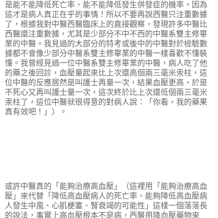
是能不能降低死亡率、能不能降低發生併發症的機率，因為
這才是病人真正在乎的事情！所以不要再說西醫只注重數據
了，根據我對中醫西醫臨床上的直接觀察，發現許多中醫比
西醫還注重數據，尤其是少部分不中不西的中醫系雙主修畢
業的中醫。我見過的大部分的特考或後中的中醫對於檢驗數
據都不會像少部分中醫系雙主修畢業的中醫一樣喜歡不懂裝
懂。我曾經見過一位中醫系雙主修畢業的中醫，病人吃了他
的藥之後回診，血壓量起來比上次還高個兩三毫米汞柱，這
位中醫的反應居然是叫護士再量一次，結果血壓更高，於是
不死心又再叫護士量一次，這次終於比上次還低個兩三毫米
汞柱了，這位中醫就很得意的對病人說：「你看，我的藥果
真有效吧！」）。
或許中醫真的「能夠治療高血壓」（這裡用「能夠治療高血
壓」來代替「降低高血壓病人的死亡率、能夠降低高血壓病
人發生中風、心肌梗塞、腎衰竭的可能性」這樣一個落落長
的說法，事實上高血壓根本不是病，西醫用降血壓藥物來