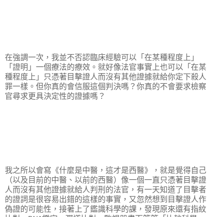
在強調一次，我並不否認臨床經驗可以「在某種程度上」
「證明」一個療法的療效。就好像法官事實上也可以「在某
種程度上」只憑著目擊證人而沒有其他證據就給你定下殺人
罪一樣。但你真的會信服這個判決嗎？你真的不會要求檢察
官尋求更具決定性的證據嗎？
我之所以會寫《什麼是中醫，這才是西醫》，就是覺得自己
（以及目前的中醫、以前的西醫）像一個一直只憑著目擊證
人而沒有其他證據就給人判刑的法官，有一天知道了目擊者
的證詞是很容易出錯的這樣的事實，又忽然想到目擊證人作
偽證的可能性，接著上了鑑識科學的課，發現原來還有指紋