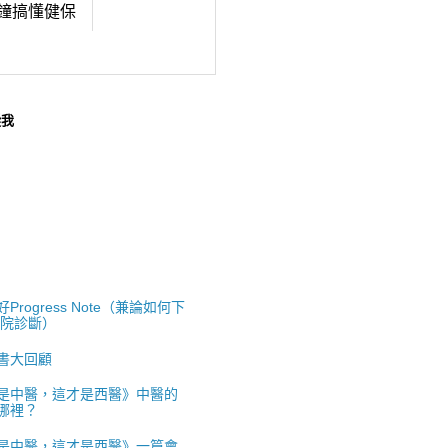
鐘搞懂健保
蹤我
Progress Note（兼論如何下
出院診斷）
書大回顧
是中醫，這才是西醫》中醫的
哪裡？
是中醫，這才是西醫》一篇會