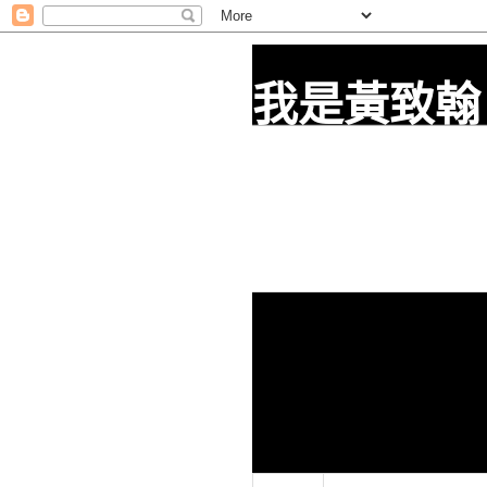
我是黃致翰