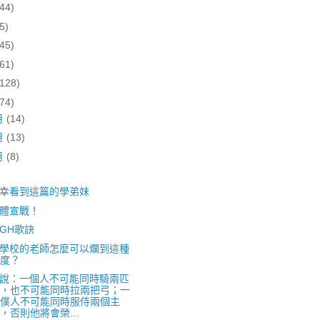
(44)
5)
(45)
(61)
(128)
(74)
月
(14)
月
(13)
月
(8)
幸看到這篇的學弟妹
體宣戰！
IGH歌訣
學校的老師怎麼可以爛到這種
度？
說：一個人不可能同時騎兩匹
，也不可能同時拉兩把弓；一
僕人不可能同時服侍兩個主
，否則他將會榮...