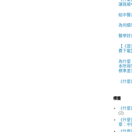
讓我被
給中醫
為何績
醫學好
【《首
費下載
為什麼
本所得
標準差）
《什麼
標籤
《什麼
(2)
《什麼
章：中
《什麼