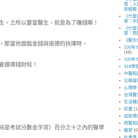
章：人
床經驗
《什麼
章：中
生，之所以要當醫生，就是為了賺錢嘛！
《什麼
章：西
《醫生
，那當他面臨金錢與道德的抉擇時，
100
(48)
100
會選擇錢財啦！
318學
中醫知
公衛倫
心理學
台灣醫
生活雜
好書
(1
血如噴
西醫知
純是考試分數金字塔）百分之十之內的醫學
服貿
(6
社會學