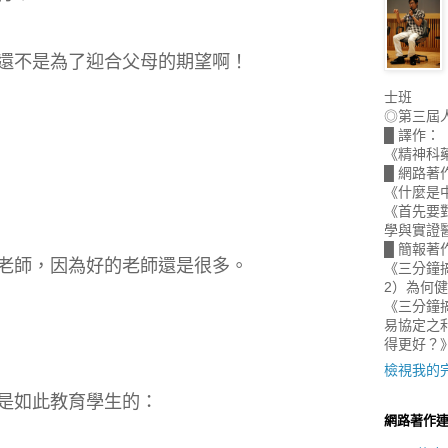
還不是為了迎合父母的期望啊！
士班
◎第三屆
█ 譯作：
《精神科
█ 網路著
《什麼是
《首先要
學與實證
█ 簡報著
老師，因為好的老師還是很多。
《三分鐘
2）為何
《三分鐘搞
易協定之
得更好？
檢視我的
是如此教育學生的：
網路著作