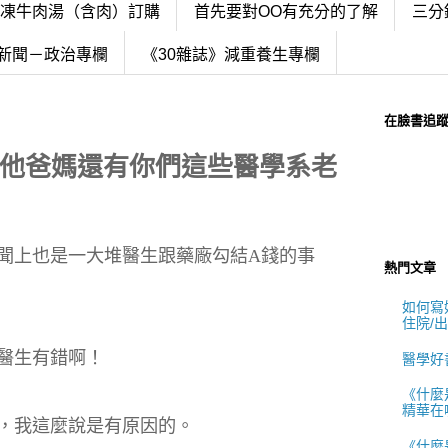
冷凍牛肉湯（含肉）訂購
首先要對OO有充分的了解
三分
新聞－政治專欄
《30雜誌》減重養生專欄
在臉書追
是他爸媽還有你們這些醫學系老
聞上也是一大堆醫生跟藥廠勾結A錢的事
熱門文章
如何寫好
住院/
醫生有錯啊！
醫學好
《什麼
精華在
，我這麼說是有原因的。
《什麼