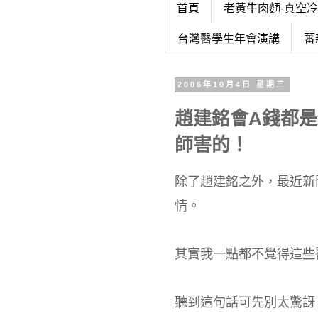
首頁
老黃牛肉麵-真空
台灣醫學生年會演講
蕃
2006年10月4日 星期三
趙建銘會A錢都
師害的！
除了趙建銘之外，最近新
情。
其實我一點都不覺得這些
聽到這句話可先別太驚訝