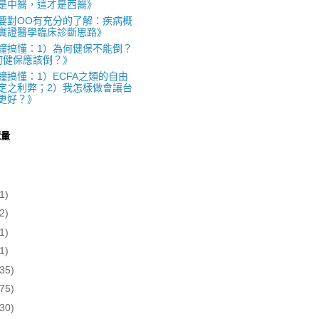
是中醫，這才是西醫》
要對OO有充分的了解：疾病概
實證醫學臨床診斷思路》
鐘搞懂：1）為何健保不能倒？
何健保應該倒？》
鐘搞懂：1）ECFA之類的自由
定之利弊；2）我怎樣做會讓台
更好？》
覽量
1)
2)
1)
1)
(35)
(75)
(30)