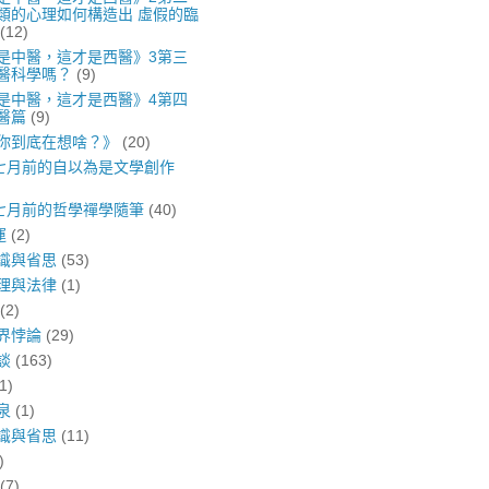
類的心理如何構造出 虛假的臨
(12)
是中醫，這才是西醫》3第三
醫科學嗎？
(9)
是中醫，這才是西醫》4第四
醫篇
(9)
你到底在想啥？》
(20)
年七月前的自以為是文學創作
年七月前的哲學禪學隨筆
(40)
運
(2)
識與省思
(53)
理與法律
(1)
(2)
界悖論
(29)
談
(163)
1)
泉
(1)
識與省思
(11)
)
(7)