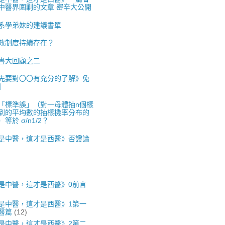
中醫界圍剿的文章 密辛大公開
系學弟妹的建議書單
效制度持續存在？
書大回顧之二
先要對〇〇有充分的了解》免
】
「標準誤」（對一母體抽n個樣
到的平均數的抽樣機率分布的
等於 σ/n1/2？
是中醫，這才是西醫》否證論
是中醫，這才是西醫》0前言
是中醫，這才是西醫》1第一
醫篇
(12)
是中醫，這才是西醫》2第二