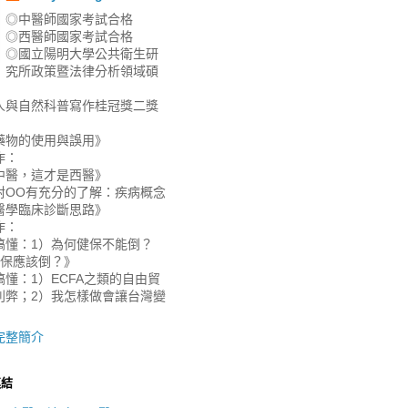
◎中醫師國家考試合格
◎西醫師國家考試合格
◎國立陽明大學公共衛生研
究所政策暨法律分析領域碩
人與自然科普寫作桂冠獎二獎
藥物的使用與誤用》
作：
中醫，這才是西醫》
對OO有充分的了解：疾病概念
醫學臨床診斷思路》
作：
搞懂：1）為何健保不能倒？
健保應該倒？》
懂：1）ECFA之類的自由貿
利弊；2）我怎樣做會讓台灣變
》
完整簡介
連結