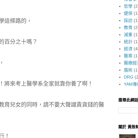
哲學
(2
健保
(1
學這條路的，
採訪
(1
教育
(2
減重
(1
的百分之十嗎？
統計
(1
經濟
(4
醫案
(1
，
醫療經
魔術
(1
DRG
(
！將來考上醫學系全家就靠你養了啊！
YAM專
搜尋此網
教育兒女的同時，請不要大聲譴責貪錢的醫
關於 黃致
行！