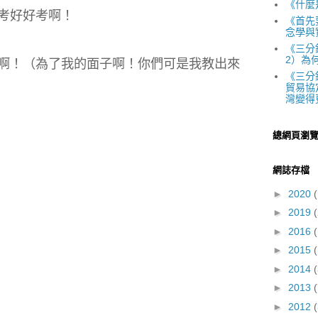
《什麼
考好好考啊！
《首先
念學與
《三分
2）為
啊！（為了我的面子啊！你們可是我教出來
《三分
貿易協
灣變得
總網頁瀏
網誌存檔
►
2020
(
►
2019
(
►
2016
(
►
2015
(
►
2014
►
2013
►
2012