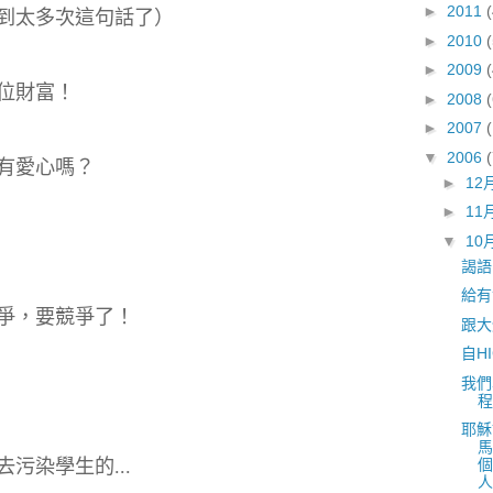
►
2011
到太多次這句話了）
►
2010
(
►
2009
位財富！
►
2008
►
2007
▼
2006
有愛心嗎？
►
12
►
11
▼
10
謁語
給有
爭，要競爭了！
跟大
自H
我們
程
耶穌
馬
污染學生的...
個
人