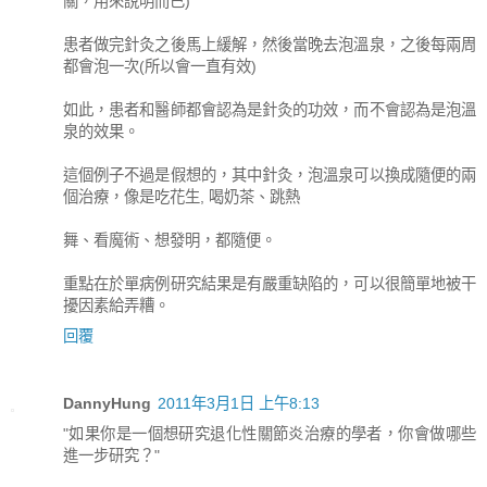
關，用來說明而已)
患者做完針灸之後馬上緩解，然後當晚去泡溫泉，之後每兩周
都會泡一次(所以會一直有效)
如此，患者和醫師都會認為是針灸的功效，而不會認為是泡溫
泉的效果。
這個例子不過是假想的，其中針灸，泡溫泉可以換成隨便的兩
個治療，像是吃花生, 喝奶茶、跳熱
舞、看魔術、想發明，都隨便。
重點在於單病例研究結果是有嚴重缺陷的，可以很簡單地被干
擾因素給弄糟。
回覆
DannyHung
2011年3月1日 上午8:13
"如果你是一個想研究退化性關節炎治療的學者，你會做哪些
進一步研究？"