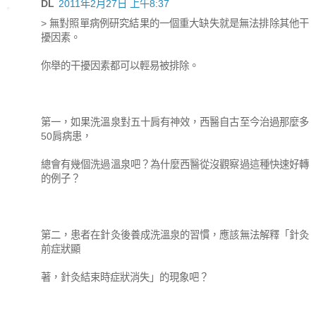
DL
2011年2月27日 上午8:37
> 無對照單病例研究結果的一個重大缺失就是無法排除其他干
擾因素。
你舉的干擾因素都可以輕易被排除。
第一，如果洗溫泉對五十肩有神效，西醫自古至今治過那麼多
50肩病患，
總會有幾個洗過溫泉吧？為什麼西醫從沒觀察過這種快速好轉
的例子？
第二，患者在針灸後養成洗溫泉的習慣，應該無法解釋「針灸
前症狀顯
著，針灸結束時症狀消失」的現象吧？