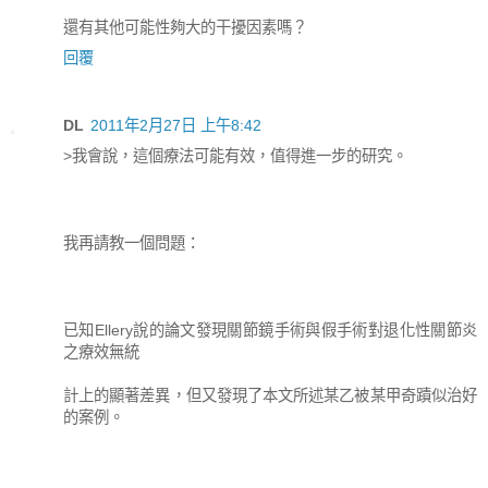
還有其他可能性夠大的干擾因素嗎？
回覆
DL
2011年2月27日 上午8:42
>我會說，這個療法可能有效，值得進一步的研究。
我再請教一個問題：
已知Ellery說的論文發現關節鏡手術與假手術對退化性關節炎
之療效無統
計上的顯著差異，但又發現了本文所述某乙被某甲奇蹟似治好
的案例。