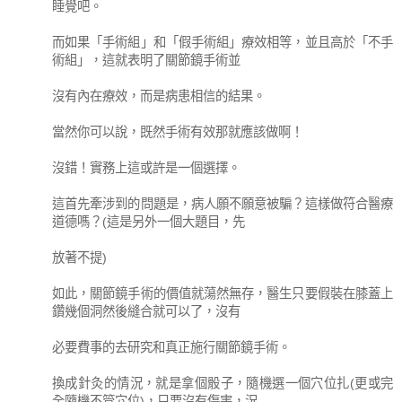
睡覺吧。
而如果「手術組」和「假手術組」療效相等，並且高於「不手
術組」，這就表明了關節鏡手術並
沒有內在療效，而是病患相信的結果。
當然你可以說，既然手術有效那就應該做啊！
沒錯！實務上這或許是一個選擇。
這首先牽涉到的問題是，病人願不願意被騙？這樣做符合醫療
道德嗎？(這是另外一個大題目，先
放著不提)
如此，關節鏡手術的價值就蕩然無存，醫生只要假裝在膝蓋上
鑽幾個洞然後縫合就可以了，沒有
必要費事的去研究和真正施行關節鏡手術。
換成針灸的情況，就是拿個骰子，隨機選一個穴位扎(更或完
全隨機不管穴位)，只要沒有傷害，況