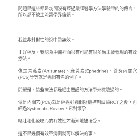
問題是這些都是坊間沒有經過嚴謹醫學方法學驗證的的傳言，
所以都不被主流醫學界信賴。
我並非針對性的說中醫無效。
正好相反，我認為中醫裡面很有可能有很多尚未被發現的有效
療法。
像是青蒿素(Artisunate)、麻黃素(Ephedrine)、針灸內關穴
(PC6)等等就是幾個有名的例子。
問題是，這些療法都是經由嚴謹的方法學來檢驗過的。
像是內關穴(PC6)就是經過好幾個隨機控制試驗RCT之後，再
經過Systematic Review，它對懷孕
嘔吐和化療噁心的有效性才漸漸地被接受。
這不是幾個有效單病例就可以解決的事。