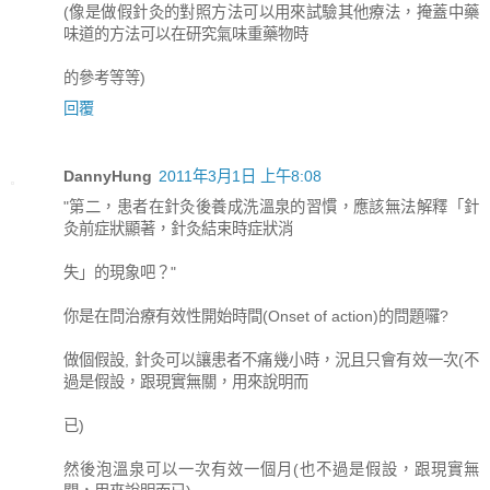
(像是做假針灸的對照方法可以用來試驗其他療法，掩蓋中藥
味道的方法可以在研究氣味重藥物時
的參考等等)
回覆
DannyHung
2011年3月1日 上午8:08
"第二，患者在針灸後養成洗溫泉的習慣，應該無法解釋「針
灸前症狀顯著，針灸結束時症狀消
失」的現象吧？"
你是在問治療有效性開始時間(Onset of action)的問題囉?
做個假設, 針灸可以讓患者不痛幾小時，況且只會有效一次(不
過是假設，跟現實無關，用來說明而
已)
然後泡溫泉可以一次有效一個月(也不過是假設，跟現實無