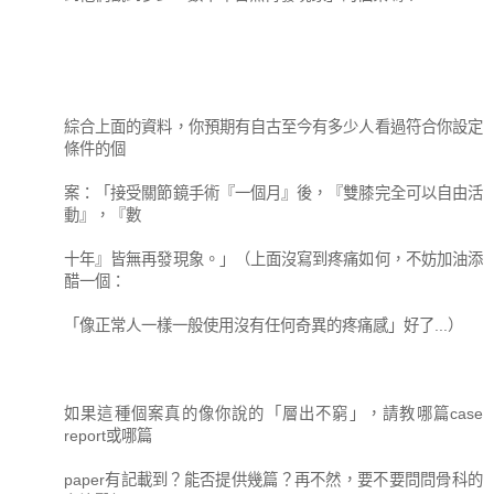
綜合上面的資料，你預期有自古至今有多少人看過符合你設定
條件的個
案：「接受關節鏡手術『一個月』後，『雙膝完全可以自由活
動』，『數
十年』皆無再發現象。」（上面沒寫到疼痛如何，不妨加油添
醋一個：
「像正常人一樣一般使用沒有任何奇異的疼痛感」好了...）
如果這種個案真的像你說的「層出不窮」，請教哪篇case
report或哪篇
paper有記載到？能否提供幾篇？再不然，要不要問問骨科的