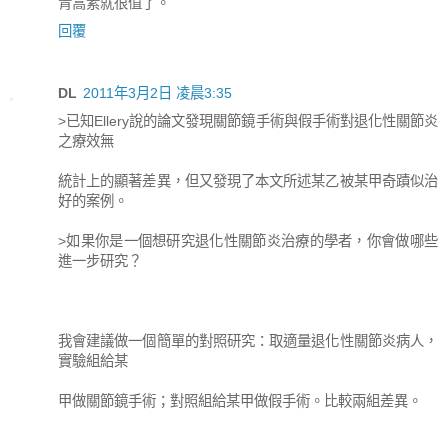
青蒿素就很值了。
回覆
DL
2011年3月2日 凌晨3:35
>已知Ellery說的論文發現關節鏡手術與假手術對退化性關節炎
之療效無
統計上的顯著差異，但又發現了本文所述某乙被某甲奇蹟似治
好的案例。
>如果你是一個想研究退化性關節炎治療的學者，你會做哪些
進一步研究？
我會建議做一個簡單的對照研究：取適量退化性關節炎病人，
實驗組給某
甲做關節鏡手術；對照組給某甲做假手術。比較兩組差異。