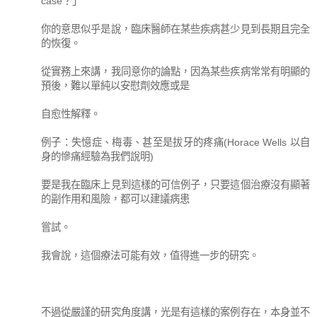
case？」
你的意思似乎是說，臨床醫師在某些疾病甚少見到長期且完全
的恢復。
從實務上來講，我同意你的論點，因為某些疾病常常有明顯的
預後，難以單純以安慰劑效應或是
自愈性解釋。
例子：失憶症、梅毒、甚至是拔牙的疼痛(Horace Wells 以自
身的慘痛經驗為我們說明)
要是我在臨床上見到這樣的可信例子，只要這個治療沒有顯著
的副作用和風險，都可以建議病患
嘗試。
我會說，這個療法可能有效，值得進一步的研究。
不過從嚴謹的研究角度講，光是有這樣的案例存在，本身並不