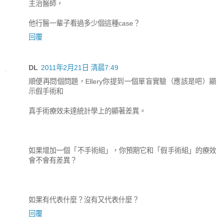
主治醫師，
他行醫一輩子看過多少個這種case？
回覆
DL
2011年2月21日 清晨7:49
順便再問個問題，Ellery你提到一個單盲實驗（應該是吧）顯
示假手術和
真手術療效未達統計學上的顯著差異。
如果增加一個「不手術組」，你預期它和「假手術組」的療效
會不會有差異？
如果有代表什麼？沒有又代表什麼？
回覆