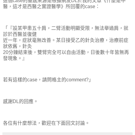
這個case的靈感來源是根據網友DL於我的文章《什麼是中
醫，這才是西醫之實證醫學》所回覆的case：
「『設某甲患五十肩，二臂活動明顯受限，無法舉過肩，就
診於西醫並復健
近一年，症狀毫無改善。某日接受乙的針灸治療，治療前症
狀依舊，針灸
20分鐘結束後，雙臂完全可以自由活動，日後數十年皆無再
發現象。』
若有這樣的case，請問格主的comment?」
感謝DL的回應。
各位有什麼想法，歡迎在下面回文討論。