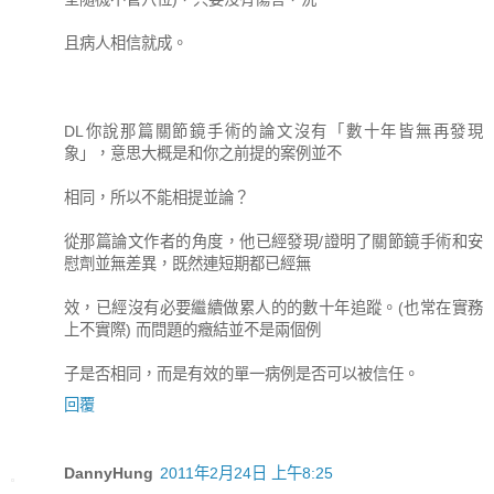
且病人相信就成。
DL你說那篇關節鏡手術的論文沒有「數十年皆無再發現
象」，意思大概是和你之前提的案例並不
相同，所以不能相提並論？
從那篇論文作者的角度，他已經發現/證明了關節鏡手術和安
慰劑並無差異，既然連短期都已經無
效，已經沒有必要繼續做累人的的數十年追蹤。(也常在實務
上不實際) 而問題的癥結並不是兩個例
子是否相同，而是有效的單一病例是否可以被信任。
回覆
DannyHung
2011年2月24日 上午8:25