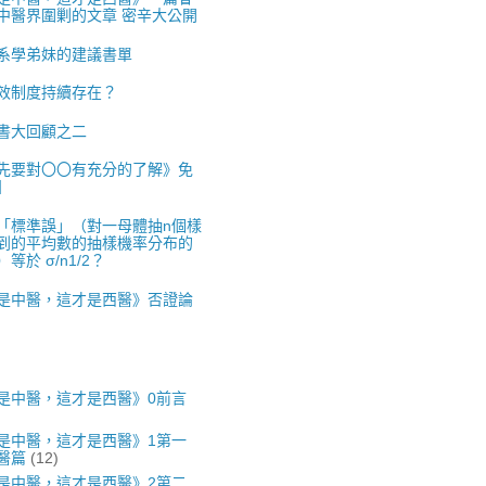
中醫界圍剿的文章 密辛大公開
系學弟妹的建議書單
效制度持續存在？
書大回顧之二
先要對〇〇有充分的了解》免
】
「標準誤」（對一母體抽n個樣
到的平均數的抽樣機率分布的
等於 σ/n1/2？
是中醫，這才是西醫》否證論
是中醫，這才是西醫》0前言
是中醫，這才是西醫》1第一
醫篇
(12)
是中醫，這才是西醫》2第二