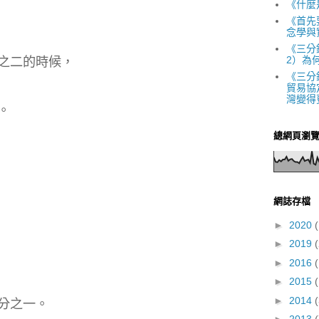
《什麼
《首先
念學與
《三分
2）為
之二的時候，
《三分
貿易協
灣變得
。
總網頁瀏
網誌存檔
►
2020
(
►
2019
(
►
2016
(
►
2015
(
►
2014
分之一。