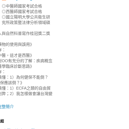
◎中醫師國家考試合格
◎西醫師國家考試合格
◎國立陽明大學公共衛生研
究所政策暨法律分析領域碩
人與自然科普寫作桂冠獎二獎
藥物的使用與誤用》
作：
中醫，這才是西醫》
對OO有充分的了解：疾病概念
醫學臨床診斷思路》
作：
搞懂：1）為何健保不能倒？
健保應該倒？》
懂：1）ECFA之類的自由貿
利弊；2）我怎樣做會讓台灣變
》
完整簡介
連結