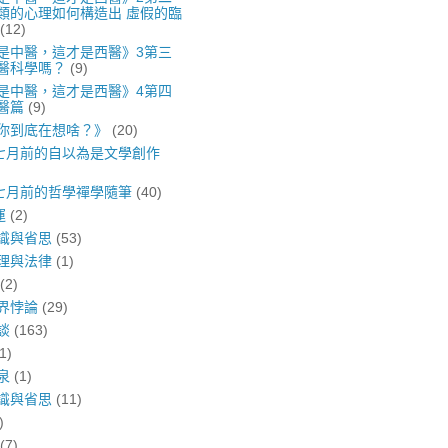
類的心理如何構造出 虛假的臨
(12)
是中醫，這才是西醫》3第三
醫科學嗎？
(9)
是中醫，這才是西醫》4第四
醫篇
(9)
你到底在想啥？》
(20)
年七月前的自以為是文學創作
年七月前的哲學禪學隨筆
(40)
運
(2)
識與省思
(53)
理與法律
(1)
(2)
界悖論
(29)
談
(163)
1)
泉
(1)
識與省思
(11)
)
(7)