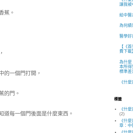
讓我被
香蕉。
給中醫
為何績
醫學好
【《首
費下載
，
為什麼
本所得
標準差）
中的一個門打開，
《什麼
蕉的門。
標籤
《什麼
知道每一個門後面是什麼東西。
(2)
《什麼
章：中
《什麼