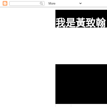
我是黃致翰