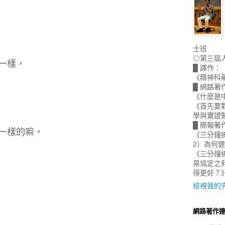
士班
◎第三屆
一樣，
█ 譯作：
《精神科
█ 網路著
《什麼是
《首先要
學與實證
█ 簡報著
一樣的嘛，
《三分鐘
2）為何
《三分鐘搞
易協定之
得更好？
檢視我的
網路著作