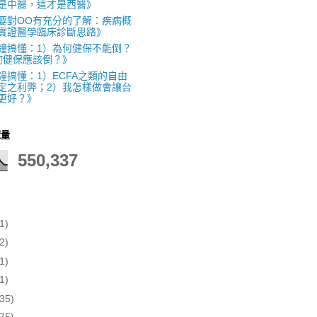
是中醫，這才是西醫》
要對OO有充分的了解：疾病概
實證醫學臨床診斷思路》
鐘搞懂：1）為何健保不能倒？
何健保應該倒？》
鐘搞懂：1）ECFA之類的自由
定之利弊；2）我怎樣做會讓台
更好？》
覽量
550,337
1)
2)
1)
1)
(35)