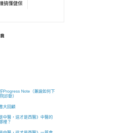
鐘搞懂健保
蹤我
Progress Note（兼論如何下
出院診斷）
書大回顧
是中醫，這才是西醫》中醫的
哪裡？
是中醫，這才是西醫》一篇會