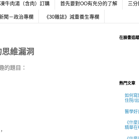
冷凍牛肉湯（含肉）訂購
首先要對OO有充分的了解
三分
新聞－政治專欄
《30雜誌》減重養生專欄
在臉書追
的思維漏洞
趣的題目：
熱門文章
如何寫好
住院/
醫學好
《什麼
精華在
，
《什麼