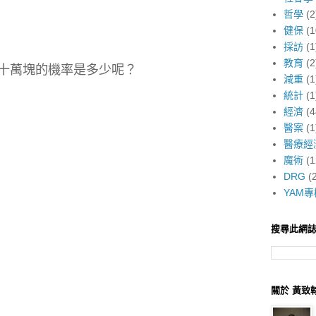
哲學
(2
健保
(1
採訪
(1
教育
(2
十萬塊的機率是多少呢？
減重
(1
統計
(1
經濟
(4
醫案
(1
醫療經
魔術
(1
DRG
(
YAM專
搜尋此網
關於 黃致