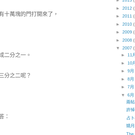
►
2013
►
2012
有十萬塊的門打開來了，
►
2011
►
2010
(
►
2009
►
2008
▼
2007
成二分之一。
►
11
►
10
►
9
三分之二呢？
►
8
►
7
▼
6
兩帖
許悼
答：
占卜
嬈月
The