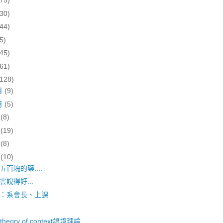
(75)
(30)
(44)
5)
(45)
(61)
(128)
月
(9)
月
(5)
月
(8)
月
(19)
月
(8)
月
(10)
五百塊的藥....
雲說得好...
：系會長、上課
 theory of context語境理論