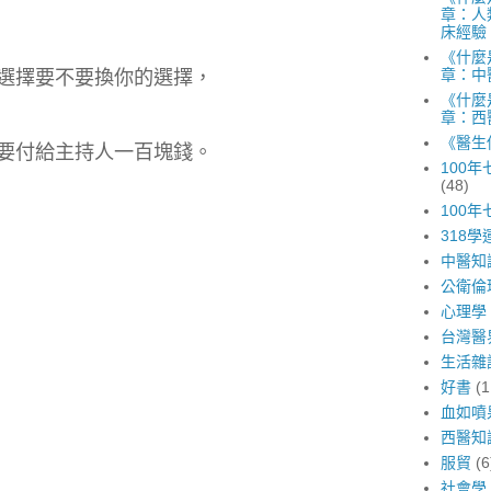
章：人
床經驗
《什麼
章：中
選擇要不要換你的選擇，
《什麼
章：西
《醫生
要付給主持人一百塊錢。
100
(48)
100
318學
中醫知
公衛倫
心理學
台灣醫
生活雜
好書
(1
血如噴
西醫知
服貿
(6
社會學