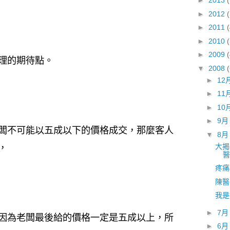
►
2013
►
2012
►
2011
►
2010
(
►
2009
理的期待點。
▼
2008
►
12
►
11
►
10
►
9
闆不可能以五成以下的價格成交，那麼客人
▼
8
大揭
，
醫
疼痛
陳醫
我是
►
7
因為老闆最後給的價格一定是五成以上，所
►
6