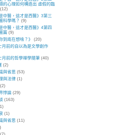
類的心理如何構造出 虛假的臨
(12)
是中醫，這才是西醫》3第三
醫科學嗎？
(9)
是中醫，這才是西醫》4第四
醫篇
(9)
你到底在想啥？》
(20)
年七月前的自以為是文學創作
年七月前的哲學禪學隨筆
(40)
運
(2)
識與省思
(53)
理與法律
(1)
(2)
界悖論
(29)
談
(163)
1)
泉
(1)
識與省思
(11)
)
(7)