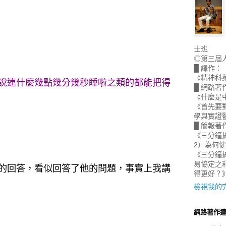
士班
◎第三屆
█ 譯作：
《精神科
說連什麼幾點幾分幾秒睡啦之類的都能把得
█ 網路著
《什麼是
《首先要
學與實證
█ 簡報著
《三分鐘
2）為何
《三分鐘搞
易協定之
的回答，看似回答了他的問題，事實上我講
得更好？
檢視我的
網路著作