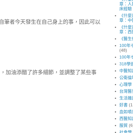
章：人
床經驗
《什麼
章：中
自筆者今天發生在自己身上的事，因此可以
《什麼
章：西
《醫生
100
(48)
100
318學
中醫知
，加油添醋了許多細節，並調整了某些事
公衛倫
心理學
台灣醫
生活雜
好書
(1
血如噴
西醫知
服貿
(6
社會學