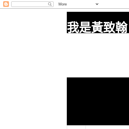
我是黃致翰