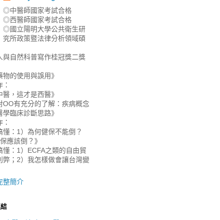
◎中醫師國家考試合格
◎西醫師國家考試合格
◎國立陽明大學公共衛生研
究所政策暨法律分析領域碩
人與自然科普寫作桂冠獎二獎
藥物的使用與誤用》
作：
中醫，這才是西醫》
對OO有充分的了解：疾病概念
醫學臨床診斷思路》
作：
搞懂：1）為何健保不能倒？
健保應該倒？》
懂：1）ECFA之類的自由貿
利弊；2）我怎樣做會讓台灣變
》
完整簡介
連結