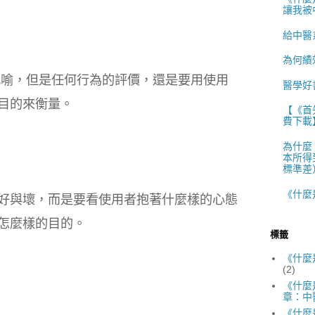
讓我被
給中醫
為何績
喻，但是任何行為的評價，還是要用使用
醫學好
目的來衡量。
【《首
費下載
為什麼
本所得
標準差）
《什麼
好與壞，而是要看使用者抱著什麼樣的心態
怎麼樣的目的。
標籤
《什麼
(2)
《什麼
章：中
《什麼