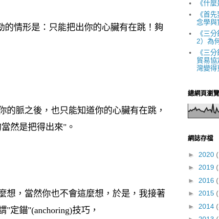
《什麼
《首先
念學與
差勁的情形是：只能把出你的心臟有在跳！夠
《三分
2）為
《三分
貿易協
灣變得
總網頁瀏
你的脈之後，也只能知道你的心臟有在跳，
的當然是把得出來"。
網誌存檔
►
2020
(
►
2019
(
►
2016
(
麼想，當然你也不會這麼想，於是，我接著
►
2015
(
►
2014
"(anchoring)技巧，