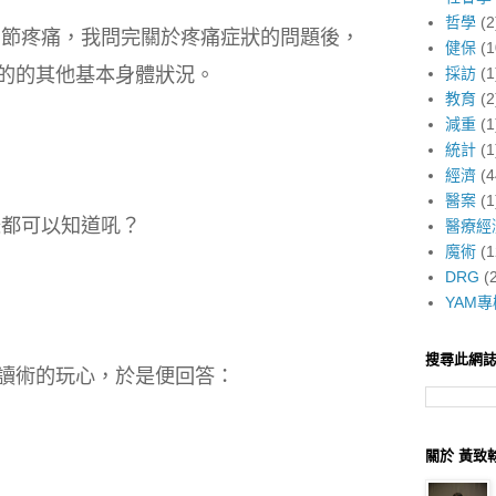
哲學
(2
節疼痛，我問完關於疼痛症狀的問題後，
健保
(1
的的其他基本身體狀況。
採訪
(1
教育
(2
減重
(1
統計
(1
經濟
(4
醫案
(1
脈都可以知道吼？
醫療經
魔術
(1
DRG
(
YAM專
搜尋此網
讀術的玩心，於是便回答：
關於 黃致