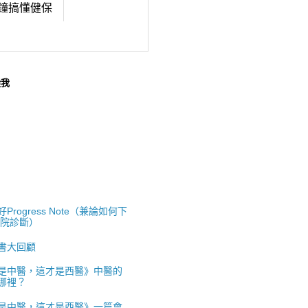
鐘搞懂健保
蹤我
Progress Note（兼論如何下
出院診斷）
書大回顧
是中醫，這才是西醫》中醫的
哪裡？
是中醫，這才是西醫》一篇會