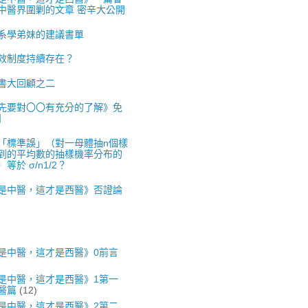
中醫界圍剿的文章 密辛大公開
系學弟妹的建議書單
效制度持續存在？
書大回顧之二
先要對〇〇有充分的了解》免
】
「標準誤」（對一母體抽n個樣
到的平均數的抽樣機率分布的
等於 σ/n1/2？
是中醫，這才是西醫》否證論
是中醫，這才是西醫》0前言
是中醫，這才是西醫》1第一
醫篇
(12)
是中醫，這才是西醫》2第二