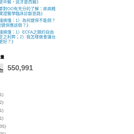
是中醫，這才是西醫》
要對OO有充分的了解：疾病概
實證醫學臨床診斷思路》
鐘搞懂：1）為何健保不能倒？
何健保應該倒？》
鐘搞懂：1）ECFA之類的自由
定之利弊；2）我怎樣做會讓台
更好？》
覽量
550,991
1)
2)
1)
1)
(35)