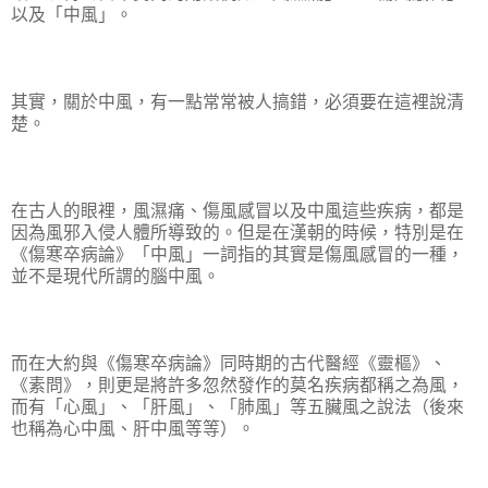
以及「中風」。
其實，關於中風，有一點常常被人搞錯，必須要在這裡說清
楚。
在古人的眼裡，風濕痛、傷風感冒以及中風這些疾病，都是
因為風邪入侵人體所導致的。但是在漢朝的時候，特別是在
《傷寒卒病論》「中風」一詞指的其實是傷風感冒的一種，
並不是現代所謂的腦中風。
而在大約與《傷寒卒病論》同時期的古代醫經《靈樞》、
《素問》，則更是將許多忽然發作的莫名疾病都稱之為風，
而有「心風」、「肝風」、「肺風」等五臟風之說法（後來
也稱為心中風、肝中風等等）。