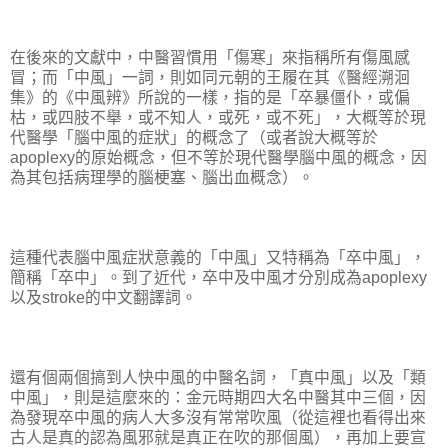
在後來的文獻中，中醫習慣用「傷寒」來指稱所有傷風感
冒；而「中風」一詞，則如同元朝的王履在其《醫經溯洄
集》的《中風辨》所說的一樣，指的是「卒暴僵仆，或偏
枯，或四肢不舉，或不知人，或死，或不死」，大概等於現
代醫學「腦中風的症狀」的概念了（或者說大概等於
apoplexy的原始概念，但不等於現代醫學腦中風的概念，因
為其包括病理學的腦梗塞、腦出血概念）。
這種代表腦中風症狀意義的「中風」又特稱為「卒中風」，
簡稱「卒中」。到了近代，卒中及中風才分別成為apoplexy
以及stroke的中文翻譯詞。
還有個兩個搞到人快中風的中醫名詞，「真中風」以及「類
中風」，則是這麼來的：金元時期四大名中醫其中三個，因
為發現卒中風的病人大多沒有常常吹風（從這裡也看得出來
古人是真的認為風邪就是真正在吹的那個風），再加上要宣