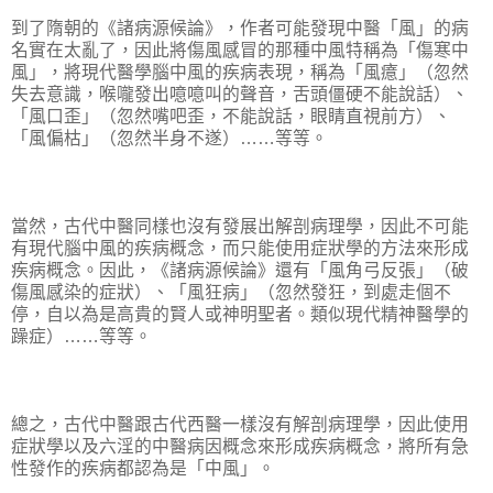
到了隋朝的《諸病源候論》，作者可能發現中醫「風」的病
名實在太亂了，因此將傷風感冒的那種中風特稱為「傷寒中
風」，將現代醫學腦中風的疾病表現，稱為「風癔」（忽然
失去意識，喉嚨發出噫噫叫的聲音，舌頭僵硬不能說話）、
「風口歪」（忽然嘴吧歪，不能說話，眼睛直視前方）、
「風偏枯」（忽然半身不遂）……等等。
當然，古代中醫同樣也沒有發展出解剖病理學，因此不可能
有現代腦中風的疾病概念，而只能使用症狀學的方法來形成
疾病概念。因此，《諸病源候論》還有「風角弓反張」（破
傷風感染的症狀）、「風狂病」（忽然發狂，到處走個不
停，自以為是高貴的賢人或神明聖者。類似現代精神醫學的
躁症）……等等。
總之，古代中醫跟古代西醫一樣沒有解剖病理學，因此使用
症狀學以及六淫的中醫病因概念來形成疾病概念，將所有急
性發作的疾病都認為是「中風」。