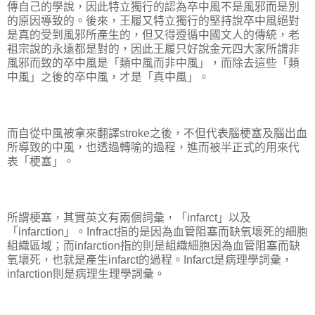
傳自己的學說，因此特立獨行的認為卒中風不是風邪而是別
的原因導致的。後來，王履又特立獨行的堅持說卒中風絕對
是真的受到風邪所產生的，但又得遵循中國文人的傳統，老
祖宗說的永遠都是對的，因此王履只好說金元四大家所謂非
風邪而致的卒中風是「類中風而非中風」，而除去這些「類
中風」之後的卒中風，才是「真中風」。
而自從中風被拿來翻譯stroke之後，不但代表腦梗塞及腦出血
所導致的中風，也透過轉喻的過程，進而被半正式的用來代
表「梗塞」。
所謂梗塞，其實英文有兩個詞彙，「infarct」以及
「infarction」。Infract指的是因為血管阻塞而缺氧壞死的細胞
組織區域；而infarction指的則是組織細胞因為血管阻塞而缺
氧壞死，也就是產生infarct的過程。Infarct是病理學詞彙，
infarction則是病理生理學詞彙。