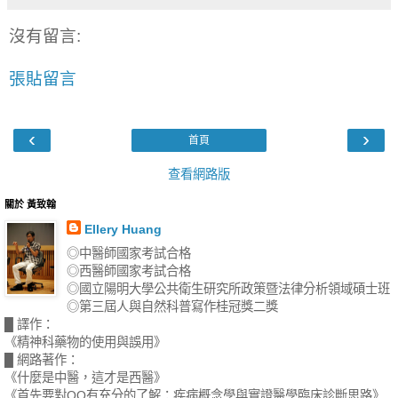
沒有留言:
張貼留言
‹
›
首頁
查看網路版
關於 黃致翰
Ellery Huang
◎中醫師國家考試合格
◎西醫師國家考試合格
◎國立陽明大學公共衛生研究所政策暨法律分析領域碩士班
◎第三屆人與自然科普寫作桂冠獎二獎
█ 譯作：
《精神科藥物的使用與誤用》
█ 網路著作：
《什麼是中醫，這才是西醫》
《首先要對OO有充分的了解：疾病概念學與實證醫學臨床診斷思路》