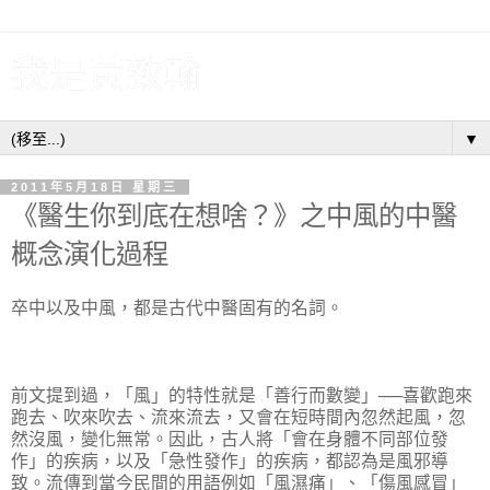
我是黃致翰
▼
2011年5月18日 星期三
《醫生你到底在想啥？》之中風的中醫
概念演化過程
卒中以及中風，都是古代中醫固有的名詞。
前文提到過，「風」的特性就是「善行而數變」──喜歡跑來
跑去、吹來吹去、流來流去，又會在短時間內忽然起風，忽
然沒風，變化無常。因此，古人將「會在身體不同部位發
作」的疾病，以及「急性發作」的疾病，都認為是風邪導
致。流傳到當今民間的用語例如「風濕痛」、「傷風感冒」