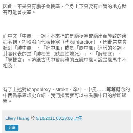
因此，不是只有腦子會梗塞，全身上下只要有血管的地方就
有可能會梗塞。
而中文「中風」一詞，本來指的是腦梗塞或腦出血導致的疾
病名稱，卻轉喻而代表梗塞（代表infarction），因此常常會
聽到「肺中風」、「脾中風」或是「腸中風」這樣的名詞，
其實代表的是「肺梗塞（缺血性壞死）」、「脾梗塞」、
「腸梗塞」。這跟古代中醫典籍的五臟中風可說是風馬牛不
相及！
有了上述對於apoplexy、stroke、卒中、中風……等等概念的
中西醫學思想史介紹，我們接著就可以來看腦中風的診斷過
程。
Ellery Huang
於
5/18/2011 08:29:00 上午
分享