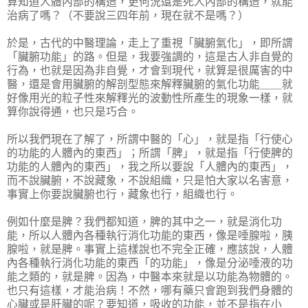
算知道人體內部的構造，更何況還是死人內部的構造，就能
治病了嗎？（不要說三四年前，現在就不是嗎？）
於是，古代的中醫理論，走上了重視「臟腑氣化」，即所謂
「臟腑功能」的路。但是，我要強調的，這是古人非自覺的
行為，也就是因為非自覺，才會到現代，就算是很厲害的中
醫，還是會用臟腑的解剖型態來解釋臟腑的氣化功能＿＿就
好像用光的粒子性來解釋光的波動性所產生的現象一樣，就
算你說得通，也只是巧合。
所以我們現在了解了，所謂中醫的「心」，就是指「行使心
的功能的人體內的東西」；所謂「脾」，就是指「行使脾的
功能的人體內的東西」，我之所以要說「人體內的東西」，
而不說臟腑，不說藏象，不說組織，只是怕大家以名害意，
事實上你要說臟腑也行，藏象也行，組織也行。
例如什麼是脾？我們都知道，脾的其中之一，就是消化功
能，所以人體內各種執行消化功能的東西，像是唾腺啦，胰
腺啦，就是脾。事實上這樣說也不完全正確，應該說，人體
內各種執行消化功能的東西「的功能」，像是分泌唾液的功
能之類的，就是脾。因為，中醫本來就是以功能為物體的。
也只有這樣，才能治病！不然，哪有藥只會跑到我們身體的
心臟或是肝臟的呢？要知道，吸收的功能，並不是指在小