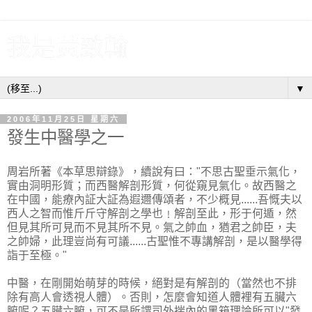
我是黃致翰
▼
2006年11月25日 星期六
發生中醫學之一
周岩所著《本草思辯錄》，續說有曰："不思古聖垂示氣化，
實由洞明形質；而西醫解剖形質，何從窺見氣化。故西醫之
在中國，能療內証大証為遐邇傳頌者，不少概見......吾慨夫以
西人之智而惟斤斤守解剖之學也﹗解剖至此，形于何遁，然
但見其所可見而不見其所不見。氣之帥血，猶君之帥臣，夫
之帥婦，此理豈尚有可議......古聖惟不專講解剖，是以醫學得
詣于至極。"
中醫，在剛開始萌芽的時候，絕對是有解剖的（當然也不排
除有高人會透視人體）。否則，怎麼會知道人體裡有五臟六
腑呢？五臟六腑，可不是所謂司外揣內的黑箱理論所可以"發