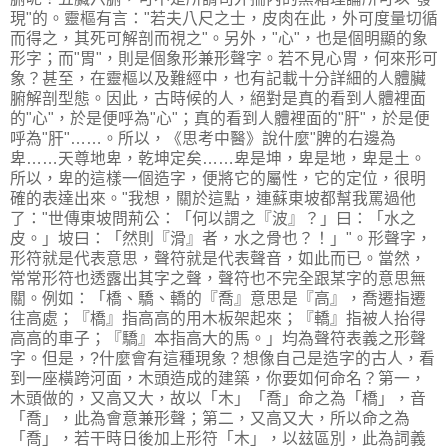
現"的。靈樞有言："若夫八尺之士，皮肉在此，外可度量切循
而得之，其死可解剖而視之"。另外，"心"，也是個明顯的象
形字；而"胃"，則是個象形兼形聲字。若不見心胃，何來形可
象？甚至，在靈樞以及難經中，也有記載十分詳細的人體臟
腑解剖型態。因此，古時候的人，絕對是真的看到人體裡面
的"心"，於是便呼為"心"；真的看到人體裡面的"肝"，於是便
呼為"肝"……。所以，《思考中醫》說什麼"脾的右邊為
卑……天尊地卑，乾坤定矣……卑是坤，卑是地，卑是土。
所以，卑的這樣一個造字，便將它的屬性，它的定位，很明
確的表達出來。"我想，關於這點，連蘇東坡都幫我罵過他
了："世傳東坡問荊公：「何以謂之『波』？」曰：「水之
皮。」坡曰：「然則『滑』者，水之骨也？！」"。形聲字，
形符就是代表意思，聲符就是代表聲音，如此而已。當然，
常常形符也透露出其字之聲，聲符也不完全跟某字的意思無
關。例如：「橋、驕、轎的『喬』意思是『高』，喬遷指遷
往高處；『橋』指高高的用木板架起來；『轎』指被人抬得
高高的車子；『驕』本指高大的馬。」均為聲符表義之形聲
字。但是，?什麼會有這種現象？想像自己是造字的古人，看
到一座橫跨河面，木頭造成的建築，你要如何命名？第一，
木頭做的，又高又大，故以「木」「喬」命之為「橋」，音
「喬」，此為會意兼形聲；第二，又高又大，所以命之為
「喬」，若干時日後加上形符「木」，以玆區別，此為詞義