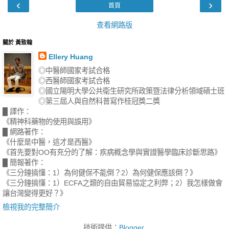
‹
›
首頁
查看網路版
關於 黃致翰
Ellery Huang
◎中醫師國家考試合格
◎西醫師國家考試合格
◎國立陽明大學公共衛生研究所政策暨法律分析領域碩士班
◎第三屆人與自然科普寫作桂冠獎二獎
█ 譯作：
《精神科藥物的使用與誤用》
█ 網路著作：
《什麼是中醫，這才是西醫》
《首先要對OO有充分的了解：疾病概念學與實證醫學臨床診斷思路》
█ 簡報著作：
《三分鐘搞懂：1）為何健保不能倒？2）為何健保應該倒？》
《三分鐘搞懂：1）ECFA之類的自由貿易協定之利弊；2）我怎樣做會
讓台灣變得更好？》
檢視我的完整簡介
技術提供：
Blogger
.