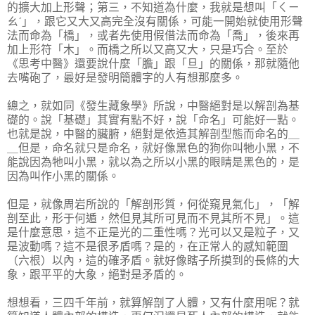
的擴大加上形聲；第三，不知道為什麼，我就是想叫「ㄑㄧ
ㄠˊ」，跟它又大又高完全沒有關係，可能一開始就使用形聲
法而命為「橋」，或者先使用假借法而命為「喬」，後來再
加上形符「木」。而橋之所以又高又大，只是巧合。至於
《思考中醫》還要說什麼「膽」跟「旦」的關係，那就隨他
去嘴砲了，最好是發明簡體字的人有想那麼多。
總之，就如同《發生藏象學》所說，中醫絕對是以解剖為基
礎的。說「基礎」其實有點不好，說「命名」可能好一點。
也就是說，中醫的臟腑，絕對是依造其解剖型態而命名的＿
＿但是，命名就只是命名，就好像黑色的狗你叫牠小黑，不
能說因為牠叫小黑，就以為之所以小黑的眼睛是黑色的，是
因為叫作小黑的關係。
但是，就像周岩所說的「解剖形質，何從窺見氣化」，「解
剖至此，形于何遁，然但見其所可見而不見其所不見」。這
是什麼意思，這不正是光的二重性嗎？光可以又是粒子，又
是波動嗎？這不是很矛盾嗎？是的，在正常人的感知範圍
（六根）以內，這的確矛盾。就好像瞎子所摸到的長條的大
象，跟平平的大象，絕對是矛盾的。
想想看，三四千年前，就算解剖了人體，又有什麼用呢？就