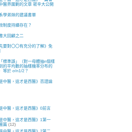
中醫界圍剿的文章 密辛大公開
系學弟妹的建議書單
效制度持續存在？
書大回顧之二
先要對〇〇有充分的了解》免
】
「標準誤」（對一母體抽n個樣
到的平均數的抽樣機率分布的
等於 σ/n1/2？
是中醫，這才是西醫》否證論
是中醫，這才是西醫》0前言
是中醫，這才是西醫》1第一
醫篇
(12)
是中醫，這才是西醫》2第二