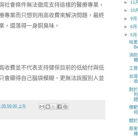
►
11
與社會條件無法徹底支持這樣的醫療專業，
►
10
療專業而只想到用高收費來解決問題，最終
►
9
業，還落得一身銅臭味。
►
6
▼
5
哈里
B
消防
親
高收費並不代表支持健保目前的低給付與低
工資
台灣
只會顯得自己腦袋模糊，更無法說服別人並
收
對於
列
趕
3 05:59:00 上午
標靶
何
關於
原來
維