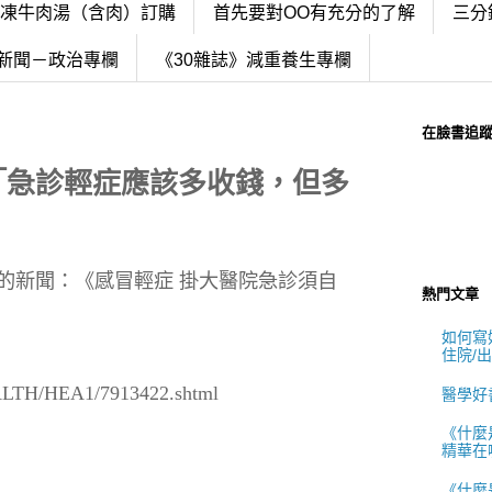
冷凍牛肉湯（含肉）訂購
首先要對OO有充分的了解
三分
新聞－政治專欄
《30雜誌》減重養生專欄
在臉書追
「急診輕症應該多收錢，但多
」
的新聞：《感冒輕症 掛大醫院急診須自
熱門文章
如何寫好
住院/
ALTH/HEA1/7913422.shtml
醫學好
《什麼
精華在
《什麼