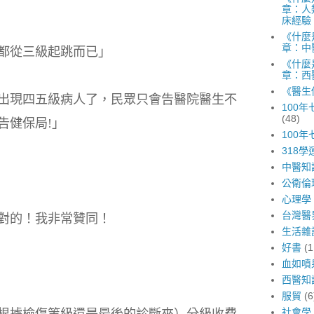
章：人
床經驗
《什麼
章：中
都從三級起跳而已」
《什麼
章：西
《醫生
出現四五級病人了，民眾只會告醫院醫生不
100
(48)
告健保局!」
100
318學
中醫知
公衛倫
心理學
台灣醫
對的！我非常贊同！
生活雜
好書
(1
血如噴
西醫知
服貿
(6
社會學
根據檢傷等級還是最後的診斷來）分級收費