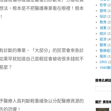
哲學
(2
想法，根本是不把醫護專業看在眼裡！根本
健保
(1
！
採訪
(1
教育
(2
減重
(1
統計
(1
經濟
(4
醫案
(1
有診斷的專業，「大部分」的民眾會來急診
醫療經
魔術
(1
如果早就知道自己是輕症會被收很多錢就不
DRG
(
甚麼？
YAM專
搜尋此網
予醫療人員判斷輕重緩急以分配醫療資源的
關於 黃致
告的恐懼！