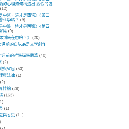
類的心理如何構造出 虛假的臨
(12)
是中醫，這才是西醫》3第三
醫科學嗎？
(9)
是中醫，這才是西醫》4第四
醫篇
(9)
你到底在想啥？》
(20)
年七月前的自以為是文學創作
年七月前的哲學禪學隨筆
(40)
運
(2)
識與省思
(53)
理與法律
(1)
(2)
界悖論
(29)
談
(163)
1)
泉
(1)
識與省思
(11)
)
(7)