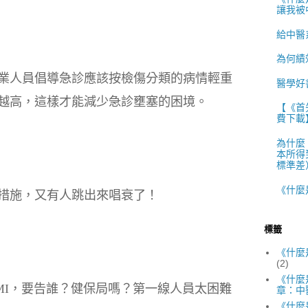
讓我被
給中醫
為何績
業人員倡導急診應該按檢傷分類的病情輕重
醫學好
越高，這樣才能減少急診壅塞的困境。
【《首
費下載
為什麼
本所得
標準差）
《什麼
措施，又有人跳出來唱衰了！
標籤
《什麼
(2)
《什麼
MI，要告誰？健保局嗎？第一線人員太困難
章：中
《什麼