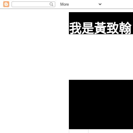
我是黃致翰