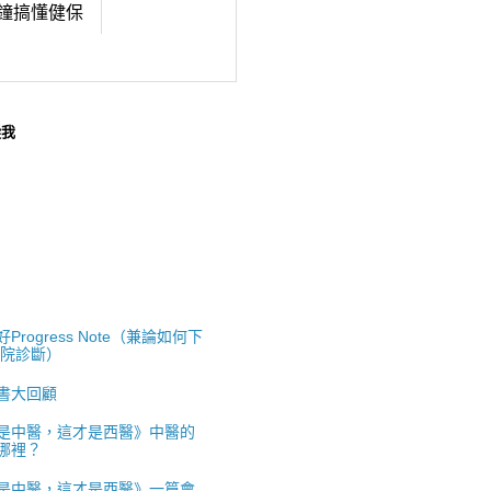
鐘搞懂健保
蹤我
Progress Note（兼論如何下
出院診斷）
書大回顧
是中醫，這才是西醫》中醫的
哪裡？
是中醫，這才是西醫》一篇會