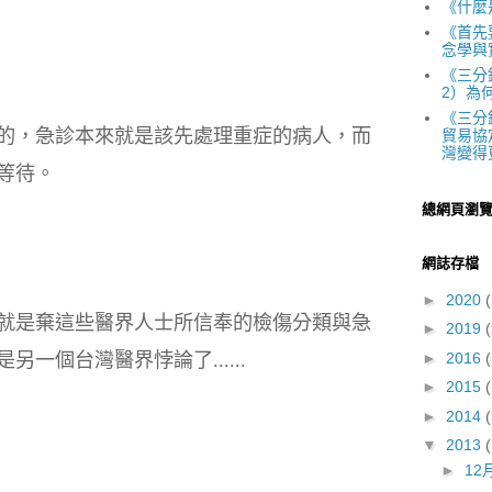
《什麼
《首先
念學與
《三分
2）為
《三分
的，急診本來就是該先處理重症的病人，而
貿易協
灣變得
等待。
總網頁瀏
網誌存檔
►
2020
(
就是棄這些醫界人士所信奉的檢傷分類與急
►
2019
(
一個台灣醫界悖論了......
►
2016
(
►
2015
(
►
2014
▼
2013
►
12