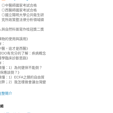
◎中醫師國家考試合格
◎西醫師國家考試合格
◎國立陽明大學公共衛生研
究所政策暨法律分析領域碩
人與自然科普寫作桂冠獎二獎
藥物的使用與誤用》
作：
中醫，這才是西醫》
對OO有充分的了解：疾病概念
醫學臨床診斷思路》
作：
搞懂：1）為何健保不能倒？
健保應該倒？》
懂：1）ECFA之類的自由貿
利弊；2）我怎樣做會讓台灣變
》
完整簡介
連結