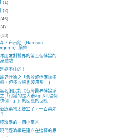
月
(1)
月
(2)
月
(46)
月
(4)
月
(13)
森‧布吉朗（Harrison
ergeron）續集
隊朋友對醫界的第三個悖論的
身體驗
是靠不住的！
醫界悖論之「急診輕症應該多
錢，但多收錢也沒用啦！」
無名網民對《台灣醫界悖論系
之「付錢的是大爺&gt;&lt;健保
快倒！」》的回應的回應
治療藥物太便宜了，一百萬如
？
經濟學的一個小寓言
現代經濟學是建立在這樣的思
上...