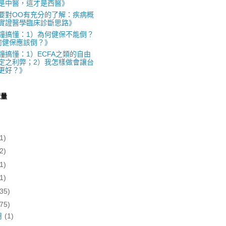
是中醫，這才是西醫》
要對OO有充分的了解：疾病概
實證醫學臨床診斷思路》
鐘搞懂：1）為何健保不能倒？
何健保應該倒？》
鐘搞懂：1）ECFA之類的自由
定之利弊；2）我怎樣做會讓台
更好？》
覽量
1)
2)
1)
1)
(35)
(75)
月
(1)