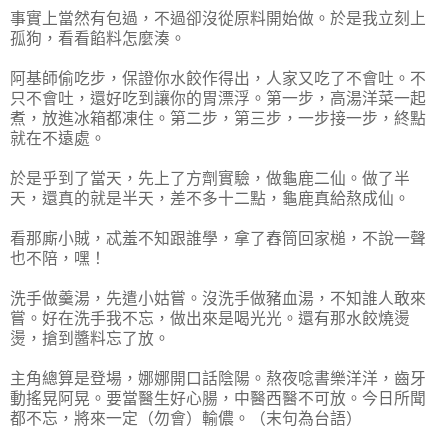
事實上當然有包過，不過卻沒從原料開始做。於是我立刻上
孤狗，看看餡料怎麼湊。
阿基師偷吃步，保證你水餃作得出，人家又吃了不會吐。不
只不會吐，還好吃到讓你的胃漂浮。第一步，高湯洋菜一起
煮，放進冰箱都凍住。第二步，第三步，一步接一步，終點
就在不遠處。
於是乎到了當天，先上了方劑實驗，做龜鹿二仙。做了半
天，還真的就是半天，差不多十二點，龜鹿真給熬成仙。
看那廝小賊，忒羞不知跟誰學，拿了舂筒回家槌，不說一聲
也不陪，嘿！
洗手做羹湯，先遣小姑嘗。沒洗手做豬血湯，不知誰人敢來
嘗。好在洗手我不忘，做出來是喝光光。還有那水餃燒燙
燙，搶到醬料忘了放。
主角總算是登場，娜娜開口話陰陽。熬夜唸書樂洋洋，齒牙
動搖晃阿晃。要當醫生好心腸，中醫西醫不可放。今日所聞
都不忘，將來一定（勿會）輸儂。（末句為台語）