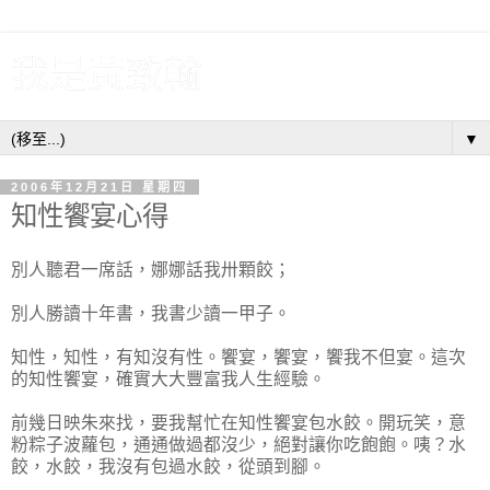
我是黃致翰
▼
2006年12月21日 星期四
知性饗宴心得
別人聽君一席話，娜娜話我卅顆餃；
別人勝讀十年書，我書少讀一甲子。
知性，知性，有知沒有性。饗宴，饗宴，饗我不但宴。這次
的知性饗宴，確實大大豐富我人生經驗。
前幾日映朱來找，要我幫忙在知性饗宴包水餃。開玩笑，意
粉粽子波蘿包，通通做過都沒少，絕對讓你吃飽飽。咦？水
餃，水餃，我沒有包過水餃，從頭到腳。