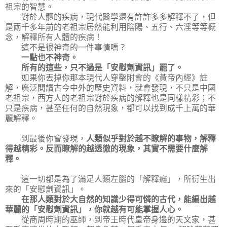
祖宗的智慧。
對於人體的疾病，現代醫學還有許許多多解釋不了，但
是兩千多年前的老祖宗居然能利用陰陽、五行、六淫等等概
念，解釋所有人體的疾病！
這不是很神奇的一件事情嗎？
一點也不神奇。
所有的這些，只不過是「安慰劑資訊」罷了。
如果你丟掉你那本現代人穿鑿附會的《黃帝內經》註
解，廣泛閱讀古今中外的歷史資料，就會發現，不只是中國
老祖宗，西方人的老祖宗對於疾病的解釋也是同樣精彩；不
只是疾病，甚至任何的自然現象，都可以找到成千上萬的華
麗解釋。
到最後你會發現，
人類似乎對於越不瞭解的事物，解釋
得越精彩。反而瞭解的越透徹的現象，其實不需要什麼解
釋。
這一切都是為了滿足人類左腦的「解釋癮」，所衍生出
來的「安慰劑資訊」。
在那人類對於大自然的知識少得可憐的古代，能編出越
華麗的「安慰劑資訊」，你就越有可能掌握人心。
從商周時期的巫師，到帝王時代皇帝身邊的天文家，甚