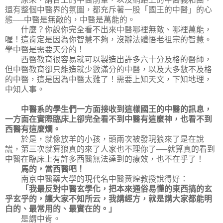
還有整個中醫界的氛圍，都充斥著一股「國王的中醫」的心
態──中醫是無敵的，中醫是萬能的。
什麼？你說你完全看不出來中醫哪裡無敵、哪裡萬能，
喔！這肯定是因為你智慧不夠，沒辦法體悟老祖宗的智慧。
學中醫是需要天分的！
西醫教育很容易就可以製造出許多六十分及格的醫師，
但中醫教育卻只能造就少數滿分的中醫，以及大多數不及格
的中醫，這是因為中醫太難了！需要上知天文，下知地理，
中知人事。
中醫系的學生們一方面接收到這樣國王的中醫的訊息，
一方面在實際臨床上卻完全看不到中醫有這麼神，也看不到
西醫有這麼爛。
於是，就像放羊的小孩，頭兩次被發現狼來了是在說
謊，第三次就算狼真的來了人家也不理你了──就算真的看到
中醫在臨床上有許多西醫無法達到的療效，也不在乎了！
馬的，當西醫吧！
南京中醫藥大學的現代名中醫黃煌教授說得好：
「我最反對中醫玄學化，把本來通俗易懂的東西搞的玄
乎玄乎的，讓大家不知所云，我講經方，就是講大家都能明
白的、最常用的、最實在的。」
是謂中肯。