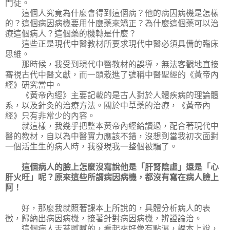
門徒。
這個人究竟為什麼會得到這個病？他的病因病機是怎樣
的？這個病因病機要用什麼藥來矯正？為什麼這個藥可以治
療這個病人？這個藥的機轉是什麼？
這些正是現代中醫教材所要求現代中醫必須具備的臨床
思維。
那時候，我受到現代中醫教材的誤導，無法客觀地直接
審視古代中醫文獻，而一頭栽進了號稱中醫聖經的《黃帝內
經》研究當中。
《黃帝內經》主要記載的是古人對於人體疾病的理論體
系，以及針灸的治療方法。關於中草藥的治療，《黃帝內
經》只有非常少的內容。
就這樣，我幾乎把整本黃帝內經給讀過，配合著現代中
醫的教材，自以為中醫實力應該不錯，沒想到當我初次面對
一個活生生的病人時，我發現我一整個被騙了。
這個病人的臉上怎麼沒寫說他是「肝腎陰虛」還是「心
肝火旺」呢？原來這些所謂病因病機，都沒有寫在病人臉上
阿！
好，那麼我就照著課本上所說的，具體分析病人的表
徵，歸納出病因病機，接著針對病因病機，辨證論治。
這個病人舌苔膩膩的，看起來好像有點濕，課本上說，