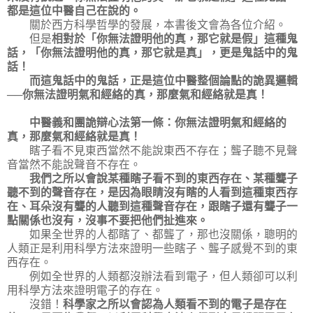
都是這位中醫自己在說的。
關於西方科學哲學的發展，本書後文會為各位介紹。
但是
相對於「你無法證明他的真，那它就是假」這種鬼
話，「你無法證明他的真，那它就是真」，更是鬼話中的鬼
話！
而這鬼話中的鬼話，正是這位中醫整個論點的詭異邏輯
──你無法證明氣和經絡的真，那麼氣和經絡就是真！
中醫義和團詭辯心法第一條：你無法證明氣和經絡的
真，那麼氣和經絡就是真！
瞎子看不見東西當然不能說東西不存在；聾子聽不見聲
音當然不能說聲音不存在。
我們之所以會說某種瞎子看不到的東西存在、某種聾子
聽不到的聲音存在，是因為眼睛沒有瞎的人看到這種東西存
在、耳朵沒有聾的人聽到這種聲音存在，跟瞎子還有聾子一
點關係也沒有，沒事不要把他們扯進來。
如果全世界的人都瞎了、都聾了，那也沒關係，聰明的
人類正是利用科學方法來證明一些瞎子、聾子感覺不到的東
西存在。
例如全世界的人類都沒辦法看到電子，但人類卻可以利
用科學方法來證明電子的存在。
沒錯！
科學家之所以會認為人類看不到的電子是存在