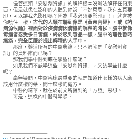
儘管這類「安慰劑資訊」的解釋根本沒辦法解釋任何東
西，但是就像在影印的人聽到你說「不好意思，我有五頁要
印，可以讓我先影印嗎？因為『我必須要影印』！」就會被
你唬住一樣，
古代的人類在聽到像是《黃帝內經》，或《諸
病源候論》裡面對於疾病病因病機的解釋的時候，腦中就像
毒癮者忍受多日毒癮，終於吸到毒品一樣，腦中的理性暫時
癱瘓，完全臣服於提出解釋的人手中
。
那麼，難道所有的中醫典籍，只不過就是「安慰劑資
訊」的資料庫而已嗎？
那我們學中醫到底在學些什麼呢？
如果我們不該學這些「安慰劑資訊」，又該學些什麼
呢？
毫無疑問，中醫臨床最重要的就是知道什麼樣的病人應
該用什麼樣的藥、開什麼樣的處方。
中醫的精華，就在於前文所提到的「方證」思想。
可是，這樣的中醫科學嗎？