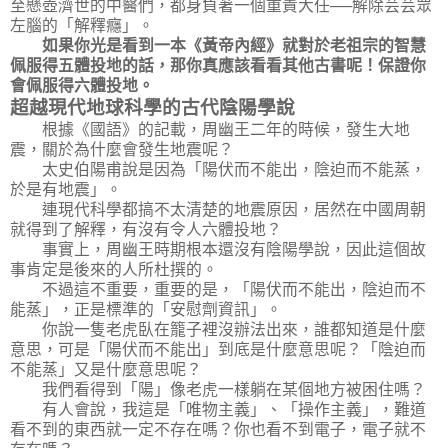
至懸壺濟世的中醫們，都身負著一個重責大任──解除芸芸眾
左腦的「解釋癮」。
如果你光是看到一本《黃帝內經》就對於老祖宗的智慧
佩服得五體投地的話，那你真應該看看其他古書呢！保證你
會佩服得六體投地。
超越現代地球科學的古代陰陽學說
根據《國語》的記載，周幽王二年的時候，發生大地
震，關於為什麼會發生地震呢？
太史伯陽甫說是因為「陽伏而不能出，陰迫而不能蒸，
於是有地震」。
連現代科學都搞不太清楚的地震原因，居然在中國周朝
就得到了解釋，有沒有令人六體投地？
事實上，周幽王時期根本還沒有陰陽學說，因此這個故
事肯定是後來的人所杜撰的。
不過這不重要，重要的是，「陽伏而不能出，陰迫而不
能蒸」，正是標準的「安慰劑資訊」。
你說一隻老虎臥在籠子裡沒辦法出來，誰都知道是什麼
意思，可是「陽伏而不能出」到底是什麼意思呢？「陰迫而
不能蒸」又是什麼意思呢？
我們看得到「陽」像老虎一樣躺在某個地方被困住嗎？
有人會說，我這是「唯物主義」、「操作主義」，難道
看不到的東西就一定不存在嗎？你也看不到電子，電子就不