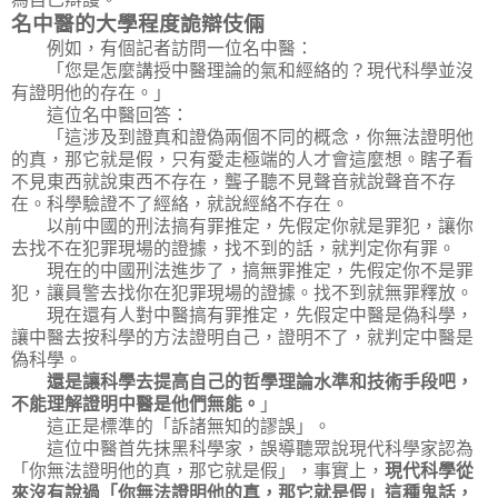
名中醫的大學程度詭辯伎倆
例如，有個記者訪問一位名中醫：
「您是怎麼講授中醫理論的氣和經絡的？現代科學並沒
有證明他的存在。」
這位名中醫回答：
「這涉及到證真和證偽兩個不同的概念，你無法證明他
的真，那它就是假，只有愛走極端的人才會這麼想。瞎子看
不見東西就說東西不存在，聾子聽不見聲音就說聲音不存
在。科學驗證不了經絡，就說經絡不存在。
以前中國的刑法搞有罪推定，先假定你就是罪犯，讓你
去找不在犯罪現場的證據，找不到的話，就判定你有罪。
現在的中國刑法進步了，搞無罪推定，先假定你不是罪
犯，讓員警去找你在犯罪現場的證據。找不到就無罪釋放。
現在還有人對中醫搞有罪推定，先假定中醫是偽科學，
讓中醫去按科學的方法證明自己，證明不了，就判定中醫是
偽科學。
還是讓科學去提高自己的哲學理論水準和技術手段吧，
不能理解證明中醫是他們無能。
」
這正是標準的「訴諸無知的謬誤」。
這位中醫首先抹黑科學家，誤導聽眾說現代科學家認為
「你無法證明他的真，那它就是假」，事實上，
現代科學從
來沒有說過「你無法證明他的真，那它就是假」這種鬼話，