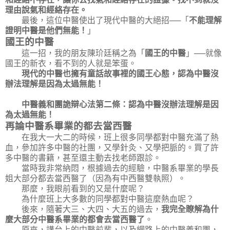
理由說氣和經絡存在。
最後，這位中醫使出了現代中醫的大絕招──「
不能理解
證明中醫是他們無能！
」
國王的中醫
這一招，我的朋友陳玠廷稱之為「
國王的中醫
」──就像
國王的新衣，看不到的人就是笨蛋。
現代的中醫也擁有童話故事裡的國王心態，認為中醫沒
辦法理解是因為太過無能！
中醫義和團詭辯心法第二條：認為中醫沒辦法理解是因
為太過無能！
再論中醫系畢業的都去當西醫
在我大一大二的時候，班上很多同學都對中醫充滿了熱
血，參加許多中醫的社團，又學針灸、又學把脈的。買了許
多中醫的書籍，甚至還主動去找老師跟診。
當時我非常納悶，根據過去的經驗，中醫系畢業的學長
姐大部分都去當西醫了（因為有中西醫雙執照）。
那麼，我眼前看到的又是什麼呢？
為什麼班上大多數的同學都對中醫這麼熱血呢？
後來，隨著大三、大四、大五的過去，
我完全瞭解為什
麼大部分中醫系畢業的都會去當西醫了
。
原來，講台上的中醫前輩，以及網路上的中醫義和團，