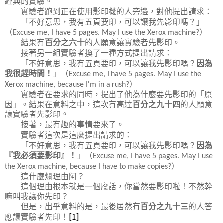
經典的實驗。
實驗者跑到正在使用影印機的人旁邊，對他提出請求：
「不好意思，我有五頁要印，可以讓我先影印嗎？」
（
）
Excuse me, I have 5 pages. May I use the Xerox machine?
結果有
百分之六十
的人願意讓實驗者先影印。
接著另一組實驗者換了一種方式提出請求：
「不好意思，我有五頁要印，可以讓我先影印嗎？
因為
我很趕時間！
」（
Excuse me, I have 5 pages. May I use the
）
Xerox machine, because I'm in a rush?
實驗者在要求的同時，提出了他為什麼要先影印的「原
因」。結果在意料之中，這次有高達
百分之九十四
的人願意
讓實驗者先影印。
接著，最有趣的事情要來了。
實驗者這次是這麼提出請求的：
「不好意思，我有五頁要印，可以讓我先影印嗎？
因為
『我必須要影印』！
」（
Excuse me, I have 5 pages. May I use
）
the Xerox machine, because I have to make copies?
這什麼爛理由阿？
這個理由根本就是一個廢話，你當然要影印啦！不然幹
嘛叫我讓你先印？
但是，出乎意料的是，最後居然有
百分之九十三
的人答
[1]
應讓實驗者先印！