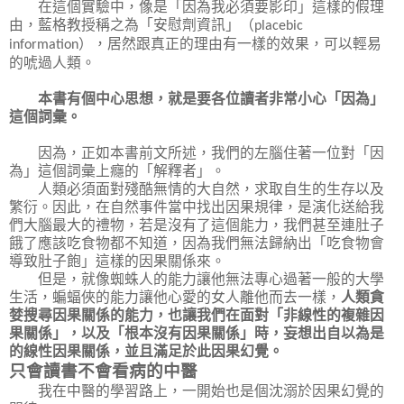
在這個實驗中，像是「因為我必須要影印」這樣的假理
由，藍格教授稱之為「安慰劑資訊」（
placebic
），居然跟真正的理由有一樣的效果，可以輕易
information
的唬過人類。
本書有個中心思想，就是要各位讀者非常小心「因為」
這個詞彙。
因為，正如本書前文所述，我們的左腦住著一位對「因
為」這個詞彙上癮的「解釋者」。
人類必須面對殘酷無情的大自然，求取自生的生存以及
繁衍。因此，在自然事件當中找出因果規律，是演化送給我
們大腦最大的禮物，若是沒有了這個能力，我們甚至連肚子
餓了應該吃食物都不知道，因為我們無法歸納出「吃食物會
導致肚子飽」這樣的因果關係來。
但是，就像蜘蛛人的能力讓他無法專心過著一般的大學
生活，蝙蝠俠的能力讓他心愛的女人離他而去一樣，
人類貪
婪搜尋因果關係的能力，也讓我們在面對「非線性的複雜因
果關係」，以及「根本沒有因果關係」時，妄想出自以為是
的線性因果關係，並且滿足於此因果幻覺。
只會讀書不會看病的中醫
我在中醫的學習路上，一開始也是個沈溺於因果幻覺的