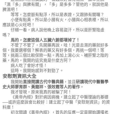
「濕『多』與脾有關」，「多」是多多？管他的，就說他是
脾濕吧！
等等，怎麼脈有點浮，所以是表證，又跟肺有關囉？
小便有點黃，所以是小腸有火，小腸與心相表裡，所以
應該是心火旺吧！
仔細一看，病人說他晚上容易盜汗，所以是肝腎陰虛
嗎？
馬的，怎麼這個人五臟六腑都壞掉了！
不管了不管了，先開藥再說，哇！光是去濕的藥就好多
個，我要選哪個？解表的藥又有好多個，再挑一個吧！等
等，挑兩三個比較保險一點。再加上瀉心火、補肝腎之陰的
藥，馬的，我開的這究竟是什麼方阿？
病人吃了會好才怪！
這時，我開始感到不對勁了。
安慰劑資訊大全
我開始
直接閱讀古代中醫典籍
，並且
研讀現代中醫醫學
史大師廖育群、黃龍祥、張效霞等人的著作
。
我才發現，原來我真的被騙了阿！
《黃帝內經》對於病因病機，建立起了中醫理論的基礎
──或許這麼說會比較好：建立起了中醫「安慰劑資訊」的資
料庫！
初次閱讀《黃帝內經》，首先的反應一定是開始讚嘆老