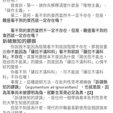
存在嗎？
我會說，第一，請你先解釋清楚什麼是「唯物主義」、
「操作主義」。
第二，是阿，看不到的東西當然不一定不存在，但是，
難道看不到的東西就一定存在嗎？
看不到的東西當然不一定不存在，但是，難道看不到的
東西就一定存在嗎？
訴諸無知的謬誤
你說我不能因為陰陽看不到就說陰陽不存在，那我就要
說
你不能因為「薩拉不滿科科」看不到就說「薩拉不滿科
科」不存在
，其實地震根本不是因為什麼「陽伏而不能出，
陰迫而不能蒸」的關係，而是因為「薩拉不滿科科」心情不
好的關係。
你看不到「薩拉不滿科科」，可不能說「薩拉不滿科
科」不存在喔！
事實上，這種詭辯方法，在批判性思考裡稱做
「訴諸無
知的謬誤」（
）
，也就是說，因
argumentum ad ignorantiam
[2]
為某事尚未被證明為偽，就斷言某是必定為真。
「訴諸無知的謬誤」，是任何一個學過基本批判性思考
的大學生知道的謬誤。
但是不知道為什麼，現代的中醫最喜歡使用這個謬誤來
為自己辯護。