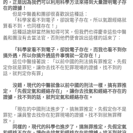
的，正是因為我們可以利用科學方法來得到大量證明電子存
在的證據！
但是中醫義和團卻很喜歡說這種話：
「科學家看不到電子，卻說電子存在，所以氣跟經絡就
算看不到，也同樣存在！」
這種話詭辯當然無知得可笑，但我們也得慶幸這些中醫
義和團沒有去當法官，否則他們便會說出這樣的話來了：
「科學家看不到電子，卻說電子存在，而我也看不到你
搞外遇，所以你搞外遇這件事情就一定存在！」
這位中醫接著說：「以前中國的刑法搞有罪推定，先假
定你就是罪犯，讓你去找不在犯罪現場的證據，找不到的
話，就判定你有罪」
沒錯，現代的中醫就像以前中國的刑法一樣，搞有罪推
定，「先假定氣和經絡存在」，讓你去找氣和經絡不存在的
證據，找不到的話，就判定氣和經絡存在。
「現在的中國刑法進步了，搞無罪推定，先假定你不是
罪犯，讓員警去找你在犯罪現場的證據。找不到就無罪釋
放。」
同樣的，現代的科學也進步了，搞無罪推定，先假定氣
和經絡不存在，讓你去找氣和經絡存在的證據。找不到就沒