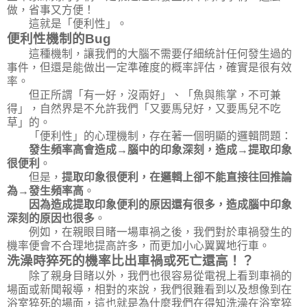
做，省事又方便！
這就是「便利性」。
便利性機制的
Bug
這種機制，讓我們的大腦不需要仔細統計任何發生過的
事件，但還是能做出一定準確度的概率評估，確實是很有效
率。
但正所謂「有一好，沒兩好」、「魚與熊掌，不可兼
得」，自然界是不允許我們「又要馬兒好，又要馬兒不吃
草」的。
「便利性」的心理機制，存在著一個明顯的邏輯問題：
發生頻率高會造成
→
腦中的印象深刻，造成
→
提取印象
很便利
。
但是，
提取印象很便利，在邏輯上卻不能直接往回推論
為
→
發生頻率高
。
因為造成提取印象便利的原因還有很多，造成腦中印象
深刻的原因也很多
。
例如，在親眼目睹一場車禍之後，我們對於車禍發生的
機率便會不合理地提高許多，而更加小心翼翼地行車。
洗澡時猝死的機率比出車禍或死亡還高！？
除了親身目睹以外，我們也很容易從電視上看到車禍的
場面或新聞報導，相對的來說，我們很難看到以及想像到在
浴室猝死的場面，這也就是為什麼我們在得知洗澡在浴室猝