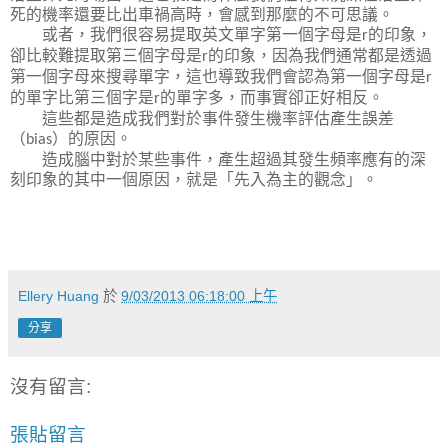
死的機率還要比出車禍高時，會感到那麼的不可思議。
或者，我們很容易提取英文單字第一個字母是
的印象，
r
卻比較難提取第三個字母是
的印象，因為我們通常都是透過
r
第一個字母來搜尋單字，這也導致我們會認為第一個字母是
r
的單字比第三個字是
的單字多，而事實卻正好相反。
r
這些都是造成我們對於事件發生機率評估產生誤差
（
）的原因。
bias
造成腦中對於某些事件，產生超過其發生頻率應有的深
刻印象的其中一個原因，就是「先入為主的觀念」。
Ellery Huang
於
9/03/2013 06:18:00 上午
分享
沒有留言:
張貼留言