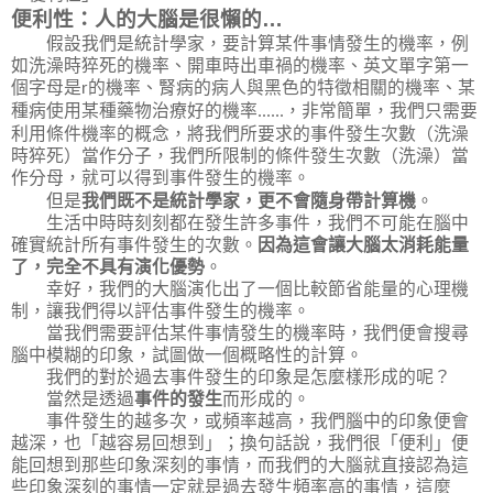
便利性：人的大腦是很懶的
…
假設我們是統計學家，要計算某件事情發生的機率，例
如洗澡時猝死的機率、開車時出車禍的機率、英文單字第一
個字母是
的機率、腎病的病人與黑色的特徵相關的機率、某
r
種病使用某種藥物治療好的機率
，非常簡單，我們只需要
......
利用條件機率的概念，將我們所要求的事件發生次數（洗澡
時猝死）當作分子，我們所限制的條件發生次數（洗澡）當
作分母，就可以得到事件發生的機率。
但是
我們既不是統計學家，更不會隨身帶計算機
。
生活中時時刻刻都在發生許多事件，我們不可能在腦中
確實統計所有事件發生的次數。
因為這會讓大腦太消耗能量
了，完全不具有演化優勢
。
幸好，我們的大腦演化出了一個比較節省能量的心理機
制，讓我們得以評估事件發生的機率。
當我們需要評估某件事情發生的機率時，我們便會搜尋
腦中模糊的印象，試圖做一個概略性的計算。
我們的對於過去事件發生的印象是怎麼樣形成的呢？
當然是透過
事件的發生
而形成的。
事件發生的越多次，或頻率越高，我們腦中的印象便會
越深，也「越容易回想到」；換句話說，我們很「便利」便
能回想到那些印象深刻的事情，而我們的大腦就直接認為這
些印象深刻的事情一定就是過去發生頻率高的事情，這麼