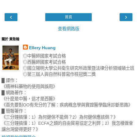
‹
›
首頁
查看網路版
關於 黃致翰
Ellery Huang
◎中醫師國家考試合格
◎西醫師國家考試合格
◎國立陽明大學公共衛生研究所政策暨法律分析領域碩士班
◎第三屆人與自然科普寫作桂冠獎二獎
█ 譯作：
《精神科藥物的使用與誤用》
█ 網路著作：
《什麼是中醫，這才是西醫》
《首先要對OO有充分的了解：疾病概念學與實證醫學臨床診斷思路》
█ 簡報著作：
《三分鐘搞懂：1）為何健保不能倒？2）為何健保應該倒？》
《三分鐘搞懂：1）ECFA之類的自由貿易協定之利弊；2）我怎樣做會
讓台灣變得更好？》